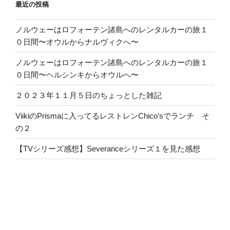
最近の投稿
ノルウェーはロフォーテン諸島へのレンタルカーの旅１
０日間〜オウルからナルヴィクへ〜
ノルウェーはロフォーテン諸島へのレンタルカーの旅１
０日間〜ヘルシンキからオウルへ〜
２０２３年１１月５日のちょっとした雑記
ViikiのPrismaに入ってるレストレンChico’sでランチ そ
の２
【TVシリーズ感想】Severanceシリーズ１を見た感想