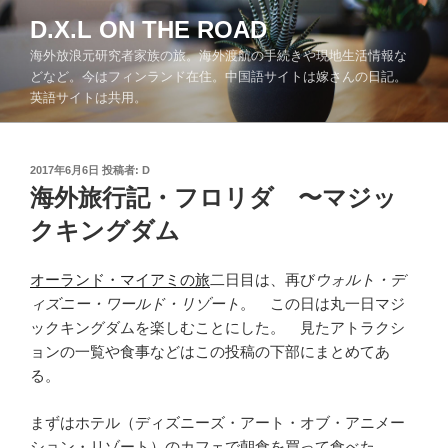
コ
D.X.L ON THE ROAD
ン
海外放浪元研究者家族の旅。海外渡航の手続きや現地生活情報な
テ
どなど。今はフィンランド在住。中国語サイトは嫁さんの日記。
ン
英語サイトは共用。
ツ
へ
ス
投
2017年6月6日
投稿者:
D
キ
稿
海外旅行記・フロリダ 〜マジッ
ッ
日:
クキングダム
プ
オーランド・マイアミの旅
二日目は、再び
ウォルト・デ
ィズニー・ワールド・リゾート
。 この日は丸一日マジ
ックキングダムを楽しむことにした。 見たアトラクシ
ョンの一覧や食事などはこの投稿の下部にまとめてあ
る。
まずはホテル（ディズニーズ・アート・オブ・アニメー
ション・リゾート）のカフェで朝食を買って食べた。