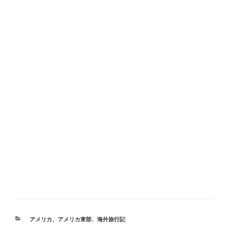
カ
アメリカ
、
アメリカ東部
、
海外旅行記
テ