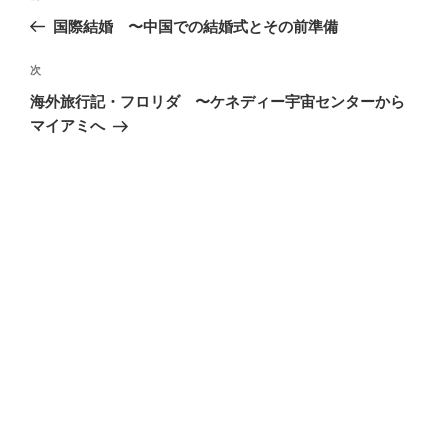
稿
の
国際結婚 〜中国での結婚式とその前準備
ナ
投
ビ
稿
次
次
ゲ
の
海外旅行記・フロリダ 〜ケネディー宇宙センターから
投
ー
マイアミへ
稿
シ
ョ
ン