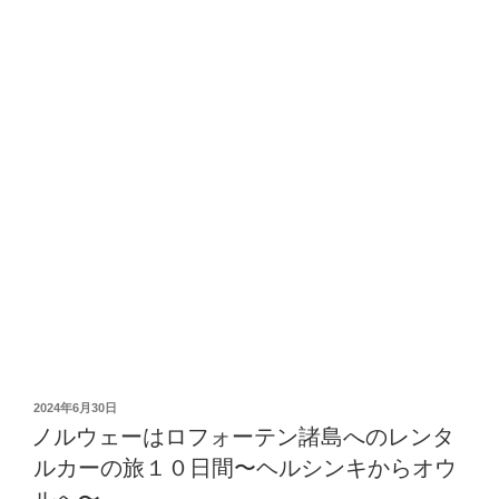
投
2024年6月30日
稿
ノルウェーはロフォーテン諸島へのレンタ
日:
ルカーの旅１０日間〜ヘルシンキからオウ
ルへ〜