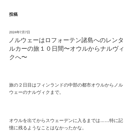
投稿
投
2024年7月7日
稿
ノルウェーはロフォーテン諸島へのレンタ
日:
ルカーの旅１０日間〜オウルからナルヴィ
クへ〜
旅の２日目はフィンランドの中部の都市オウルからノル
ウェーのナルヴィクまで。
オウルを出てからスウェーデンに入るまでは……特に記
憶に残るようなことはなかったかな。