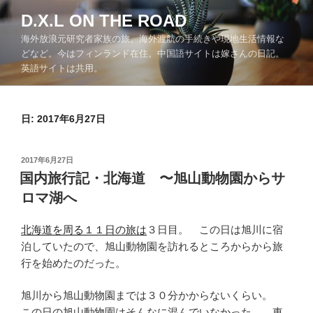
コ
D.X.L ON THE ROAD
ン
海外放浪元研究者家族の旅。海外渡航の手続きや現地生活情報な
テ
どなど。今はフィンランド在住。中国語サイトは嫁さんの日記。
ン
英語サイトは共用。
ツ
へ
ス
日:
2017年6月27日
キ
ッ
プ
投
2017年6月27日
稿
国内旅行記・北海道 〜旭山動物園からサ
日:
ロマ湖へ
北海道を周る１１日の旅は
３日目。 この日は旭川に宿
泊していたので、旭山動物園を訪れるところからから旅
行を始めたのだった。
旭川から旭山動物園までは３０分かからないくらい。
この日の旭山動物園はそんなに混んでいなかった。 東