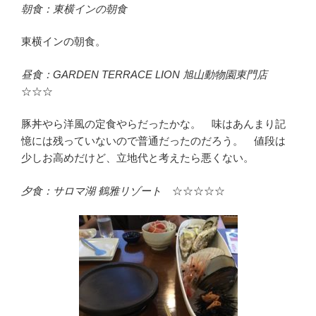
朝食：東横インの朝食
東横インの朝食。
昼食：GARDEN TERRACE LION 旭山動物園東門店
☆☆☆
豚丼やら洋風の定食やらだったかな。 味はあんまり記
憶には残っていないので普通だったのだろう。 値段は
少しお高めだけど、立地代と考えたら悪くない。
夕食：サロマ湖 鶴雅リゾート
☆☆☆☆☆