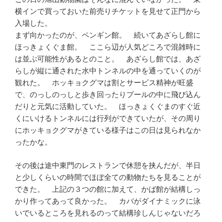
横インで買っておいた前売りチケットを見せて正門から
入場した。
まず向かったのが、ペンギン館。 続いてあざらし館に
ほっきょくぐま館。 ここら辺が人気どころで混雑時に
は並ぶ可能性があるとのこと。 あざらし館では、あざ
らしが縦に通された水中トンネルの中を通っていくのが
観れた。 ホッキョクグマは割とサービス精神が旺盛
で、のっしのっしと歩き回ったりプールの中に飛び込ん
だりと元気に活動していた。 ほっきょくぐまのすぐ近
くにいけるトンネルには行列ができていたが、その周り
にホッキョクグマがきている様子はこの日は見られなか
ったかな。
その後は途中東門のレストランで休憩を挟んだが、半日
と少しくらいの時間でほぼ全ての動物たちを見ることが
できた。 上記の３つの館に加えて、かば館が結構しっ
かり作ってあって良かった。 カバがダイナミックに泳
いでいるところを見れるのって結構珍しんじゃないだろ