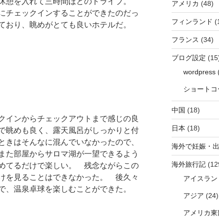
は休憩を入れて三時間ほどのドライブ。
アメリカ
(48)
にチェックインすることができたのだっ
フィンランド
(
ており、眺めがとても良いホテルだ。
フランス
(34)
ブログ設定
(15
wordpress
(
ショートコ
中国
(18)
クインからチェックアウトまで感じの良
日本
(18)
で眺めも良く、露天風呂がしっかりと付
ときはそんなに混んでいなかったので、
海外で妊娠・
また部屋からサロマ湖が一望できるよう
海外旅行記
(12
めてるだけで楽しい。 残念ながらこの
けを見ることはできなかった。 後久々
アイスラン
で、温泉卓球を楽しむことができた。
アジア
(24)
アメリカ東