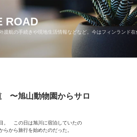
HE ROAD
外渡航の手続きや現地生活情報などなど。今はフィンランド在
道 〜旭山動物園からサロ
目。 この日は旭川に宿泊していたの
からから旅行を始めたのだった。