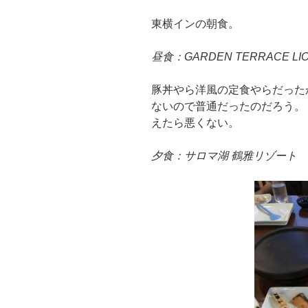
東横インの朝食。
昼食：GARDEN TERRACE 
豚丼やら洋風の定食やらだった
ないので普通だったのだろう。
えたら悪くない。
夕食：サロマ湖 鶴雅リゾート