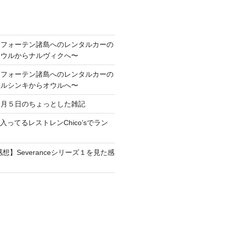
ロフォーテン諸島へのレンタルカーの
オウルからナルヴィクへ〜
ロフォーテン諸島へのレンタルカーの
ヘルシンキからオウルへ〜
１月５日のちょっとした雑記
maに入ってるレストレンChico’sでラン
想】Severanceシリーズ１を見た感