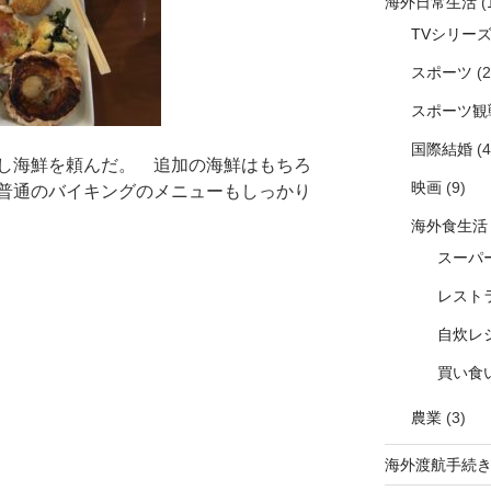
海外日常生活
(
TVシリー
スポーツ
(2
スポーツ観
国際結婚
(4
し海鮮を頼んだ。 追加の海鮮はもちろ
映画
(9)
普通のバイキングのメニューもしっかり
海外食生活
スーパ
レスト
自炊レ
買い食
農業
(3)
海外渡航手続