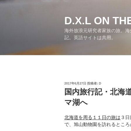
コ
ン
テ
D.X.L ON T
ン
海外放浪元研究者家族の旅。海
ツ
記。英語サイトは共用。
へ
ス
キ
ッ
プ
投
2017年6月27日
投稿者:
D
稿
国内旅行記・北海
日:
マ湖へ
北海道を周る１１日の旅は
３日
で、旭山動物園を訪れるところ