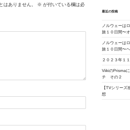
とはありません。
※
が付いている欄は必
最近の投稿
ノルウェーは
旅１０日間〜
ノルウェーは
旅１０日間〜
２０２３年１
ViikiのPris
チ その２
【TVシリーズ感
想