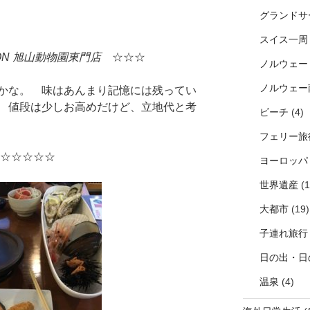
グランドサ
スイス一周
LION 旭山動物園東門店
☆☆☆
ノルウェー
ノルウェー
かな。 味はあんまり記憶には残ってい
 値段は少しお高めだけど、立地代と考
ビーチ
(4)
フェリー旅
☆☆☆☆☆
ヨーロッパ
世界遺産
(1
大都市
(19)
子連れ旅行
日の出・日
温泉
(4)