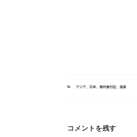
カ
アジア
、
日本
、
海外旅行記
、
温泉
テ
ゴ
リ
ー
コメントを残す