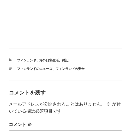
カ
フィンランド
、
海外日常生活
、
雑記
テ
タ
フィンランドのニュース
、
フィンランドの安全
ゴ
グ
リ
ー
コメントを残す
メールアドレスが公開されることはありません。
※
が付
いている欄は必須項目です
コメント
※