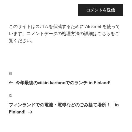
このサイトはスパムを低減するために Akismet を使って
います。
コメントデータの処理方法の詳細はこちらをご
覧ください
。
投
前
前
稿
の
今年最後のviikin kartanoでのランチ in Finland!
ナ
投
ビ
稿
次
次
ゲ
の
フィンランドでの電池・電球などのごみ捨て場所！ in
投
ー
Finland!
稿
シ
ョ