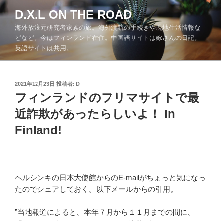
コ
D.X.L ON THE ROAD
ン
海外放浪元研究者家族の旅。海外渡航の手続きや現地生活情報な
テ
どなど。今はフィンランド在住。中国語サイトは嫁さんの日記。
ン
英語サイトは共用。
ツ
へ
ス
投
2021年12月23日
投稿者:
D
キ
稿
フィンランドのフリマサイトで最
ッ
日:
近詐欺があったらしいよ！ in
プ
Finland!
ヘルシンキの日本大使館からのE-mailがちょっと気になっ
たのでシェアしておく。以下メールからの引用。
”当地報道によると、本年７月から１１月までの間に、