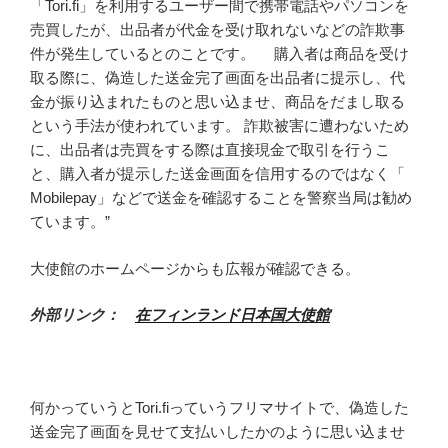
「Tori.
fi」を利用するユーザー間で携帯電話やパソコンを
売買したが、
出品者が代金を受け取れないなどの詐欺事
件が発生しているとのこ
とです。 購入者は商品を受け
取る際に、偽造した送金完了画面を出品者に提
示し、代
金が振り込まれたものと思い込ませ、商品をだまし取る
と
いう手法が使われています。 詐欺被害に遭わないため
に、出品者は売買をする際は直接現金で取
引を行うこ
と、購入者が提示した送金画面を信用するのではなく「
Mobilepay」などで送金を確認することを警察当局は勧め
ています。”
大使館のホームページからも広報が確認できる。
外部リンク：
在フィンランド日本国大使館
何かっていうとTori.fiっていうフリマサイトで、偽造した
送金完了画面を見せて支払いしたかのように思い込ませ