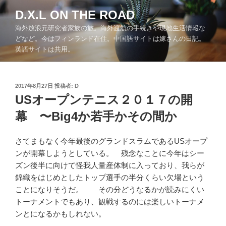
コ
D.X.L ON THE ROAD
ン
海外放浪元研究者家族の旅。海外渡航の手続きや現地生活情報な
テ
どなど。今はフィンランド在住。中国語サイトは嫁さんの日記。
ン
英語サイトは共用。
ツ
へ
ス
投
2017年8月27日
投稿者:
D
キ
稿
USオープンテニス２０１７の開
ッ
日:
幕 〜Big4か若手かその間か
プ
さてまもなく今年最後のグランドスラムであるUSオープ
ンが開幕しようとしている。 残念なことに今年はシー
ズン後半に向けて怪我人量産体制に入っており、我らが
錦織をはじめとしたトップ選手の半分くらい欠場という
ことになりそうだ。 その分どうなるかが読みにくい
トーナメントでもあり、観戦するのには楽しいトーナメ
ンとになるかもしれない。