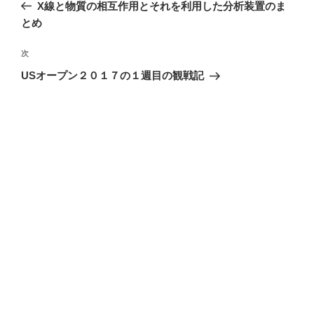
の
X線と物質の相互作用とそれを利用した分析装置のま
ナ
投
とめ
ビ
稿
ゲ
次
次
の
ー
USオープン２０１７の１週目の観戦記
投
シ
稿
ョ
ン