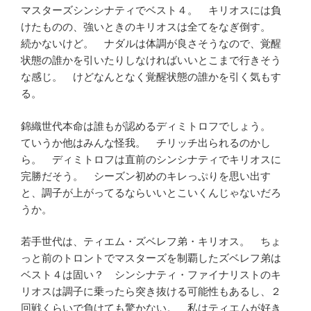
マスターズシンシナティでベスト４。 キリオスには負
けたものの、強いときのキリオスは全てをなぎ倒す。
続かないけど。 ナダルは体調が良さそうなので、覚醒
状態の誰かを引いたりしなければいいとこまで行きそう
な感じ。 けどなんとなく覚醒状態の誰かを引く気もす
る。
錦織世代本命は誰もが認めるディミトロフでしょう。
ていうか他はみんな怪我。 チリッチ出られるのかし
ら。 ディミトロフは直前のシンシナティでキリオスに
完勝だそう。 シーズン初めのキレっぷりを思い出す
と、調子が上がってるならいいとこいくんじゃないだろ
うか。
若手世代は、ティエム・ズベレフ弟・キリオス。 ちょ
っと前のトロントでマスターズを制覇したズベレフ弟は
ベスト４は固い？ シンシナティ・ファイナリストのキ
リオスは調子に乗ったら突き抜ける可能性もあるし、２
回戦くらいで負けても驚かない。 私はティエムが好き