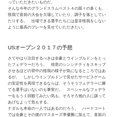
っていただきたいものだ。
そんな今年のグランドスラムベスト４の面々の多くも、
怪我で直前の大会を欠場していたり、調子を落としてい
たりする。 出場できる選手たちには是非怪我をしない
ように最高のプレーを見せていただきたい。
USオープン２０１７の予想
さてやはり注目するべきは全豪とウインブルドンをとっ
たフェデラーだろう。 得意のシンシナティをスキップ
させるほどの背中の怪我の様子が気になるところではあ
るが。 しかしウインブルドンで見せたサービスゲーム
の安定性を再現できるならば、そうそうフェデラーに勝
てる選手はいないのも事実だ。 スペシャルなフェデラ
ーをもう１回観てみたい気も、そろそろ他の人に譲って
あげなよって気もする。
ナダルも本命の一人ではあるのだろう。 ハードコート
では全豪とその後のマスターズ準優勝に加えて、直前の