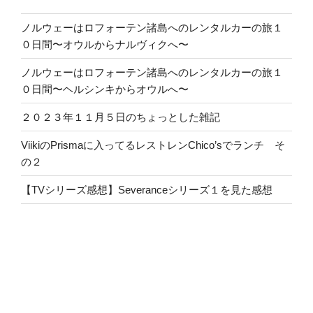
ノルウェーはロフォーテン諸島へのレンタルカーの旅１
０日間〜オウルからナルヴィクへ〜
ノルウェーはロフォーテン諸島へのレンタルカーの旅１
０日間〜ヘルシンキからオウルへ〜
２０２３年１１月５日のちょっとした雑記
ViikiのPrismaに入ってるレストレンChico’sでランチ そ
の２
【TVシリーズ感想】Severanceシリーズ１を見た感想