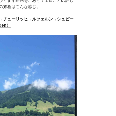
ひとまず雑感を。あとで１日ごとの詳し
の旅程はこんな感じ。
→チューリッヒ→ルツェルン→シュピー
gen）