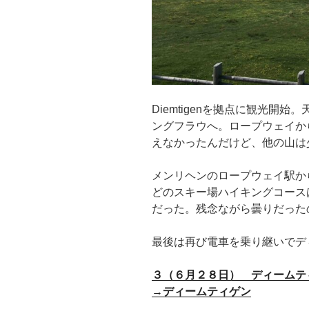
Diemtigenを拠点に観光開
ングフラウへ。ロープウェイか
えなかったんだけど、他の山は
メンリヘンのロープウェイ駅か
どのスキー場ハイキングコース
だった。残念ながら曇りだった
最後は再び電車を乗り継いでデ
３（６月２８日） ディームテ
→ディームティゲン