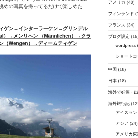
アメリカ
(48)
眺めの写真を撮ってるだけで楽しめた
フィンランド
(
フランス
(34)
ィゲン→インターラーケン→グリンデル
minal）→メンリヘン （Männlichen）→クラ
ブログ設定
(15
（Wengen）→ディームティゲン
wordpress
(
ショートコ
中国
(18)
日本
(18)
海外で妊娠・
海外旅行記
(12
アイスラン
アジア
(24)
アメリカ東