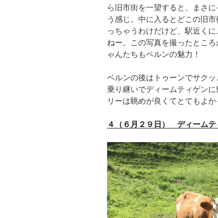
ら旧市街を一望すると、まさに
う感じ。中に入るとどこの旧市
っちゃうわけだけど、駅近くに
ねー。この写真を撮ったところ
ゃんたちもベルンの魅力！
ベルンの後はトゥーンでサクッ
乗り継いでディームティゲンに
リーは眺めが良くてとてもよか
４（６月２９日）
ディームティ