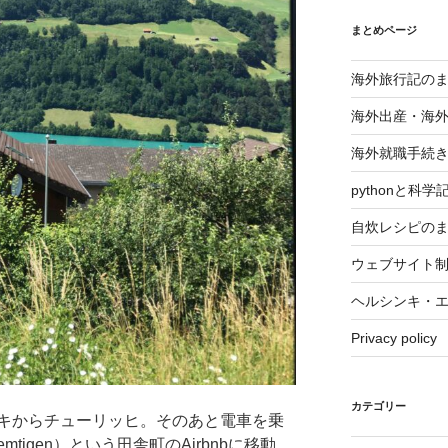
まとめページ
海外旅行記の
海外出産・海
海外就職手続
pythonと科
自炊レシピの
ウェブサイト
ヘルシンキ・
Privacy policy
カテゴリー
キからチューリッヒ。そのあと電車を乗
tigen）という田舎町のAirbnbに移動。