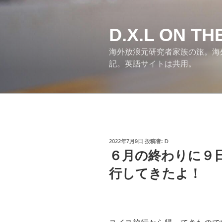
コ
ン
テ
D.X.L ON T
ン
海外放浪元研究者家族の旅。海
ツ
記。英語サイトは共用。
へ
ス
キ
ッ
プ
投
2022年7月9日
投稿者:
D
稿
６月の終わりに９
日:
行してきたよ！