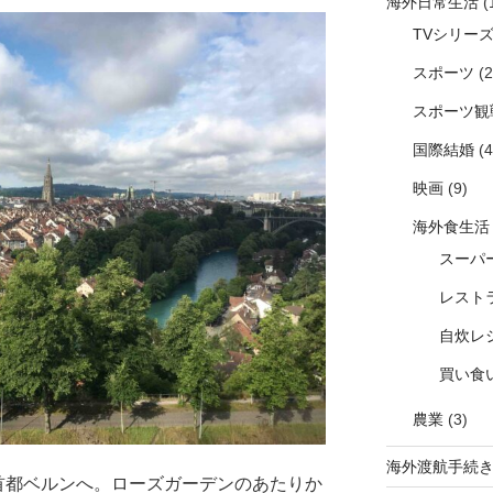
海外日常生活
(
TVシリー
スポーツ
(2
スポーツ観
国際結婚
(4
映画
(9)
海外食生活
スーパ
レスト
自炊レ
買い食
農業
(3)
海外渡航手続
スの首都ベルンへ。ローズガーデンのあたりか