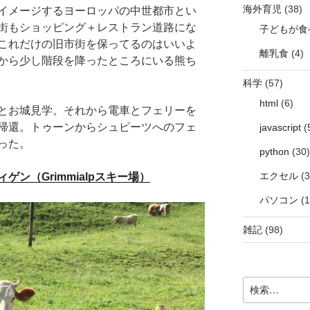
海外育児
(38)
イメージするヨーロッパの中世都市とい
街もショッピング＋レストラン道路にな
子どもが食
これだけの旧市街を保ってるのはいいよ
離乳食
(4)
から少し階段を降ったところにいる熊ち
科学
(57)
html
(6)
とお城見学。それから電車とフェリーを
帰還。トゥーンからシュピーツへのフェ
javascript
(
った。
python
(30)
エクセル
(3
ゲン（Grimmialpスキー場）
パソコン
(1
雑記
(98)
検
索: