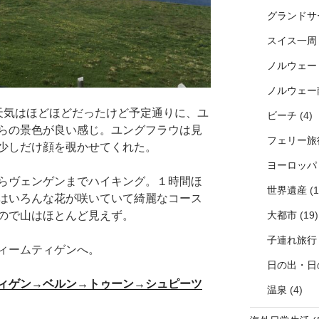
グランドサ
スイス一周
ノルウェー
ノルウェー
始。天気はほどほどだったけど予定通りに、ユ
ビーチ
(4)
らの景色が良い感じ。ユングフラウは見
フェリー旅
少しだけ顔を覗かせてくれた。
ヨーロッパ
らヴェンゲンまでハイキング。１時間ほ
世界遺産
(1
はいろんな花が咲いていて綺麗なコース
ので山はほとんど見えず。
大都市
(19)
子連れ旅行
ィームティゲンへ。
日の出・日
ィゲン→ベルン→トゥーン→シュピーツ
温泉
(4)