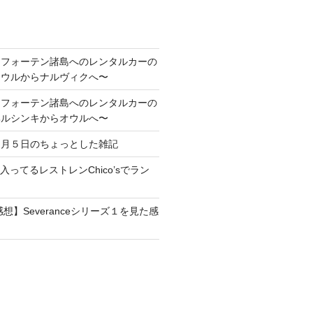
ロフォーテン諸島へのレンタルカーの
オウルからナルヴィクへ〜
ロフォーテン諸島へのレンタルカーの
ヘルシンキからオウルへ〜
１月５日のちょっとした雑記
maに入ってるレストレンChico’sでラン
想】Severanceシリーズ１を見た感