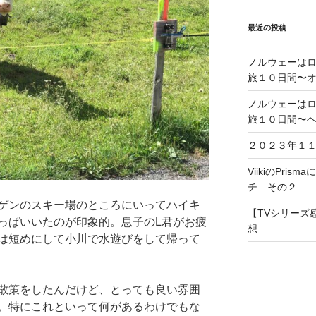
最近の投稿
ノルウェーは
旅１０日間〜
ノルウェーは
旅１０日間〜
２０２３年１
ViikiのPris
チ その２
ゲンのスキー場のところにいってハイキ
【TVシリーズ感
っぱいいたのが印象的。息子のL君がお疲
想
は短めにして小川で水遊びをして帰って
散策をしたんだけど、とっても良い雰囲
。特にこれといって何があるわけでもな