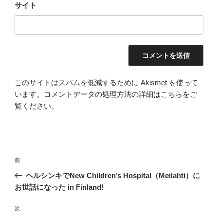
サイト
このサイトはスパムを低減するために Akismet を使って
います。
コメントデータの処理方法の詳細はこちらをご
覧ください
。
投
前
前
稿
の
ヘルシンキでNew Children’s Hospital（Meilahti）に
ナ
投
お世話になった in Finland!
ビ
稿
ゲ
次
次