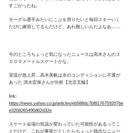
すごかったね。
モーグル選手みたいにこぶを滑りたいと毎回スキーいく
たびに練習してるんだけど、あれ難しいんだよなあ……
今のところちょっと気になったニュースは高木さんの３
０００メートルスケートかな。
室温が急上昇…高木美帆は氷のコンディションに不運が
あった 清水宏保さんが分析【北京五輪】
link:
https://news.yahoo.co.jp/articles/eb588dc7bf8176759207be
e3208265490d62d32e
スケート会場の気温が変わっていた可能性があるってこ
とだけど、これが事実だとしたらちょっと残念なニュー