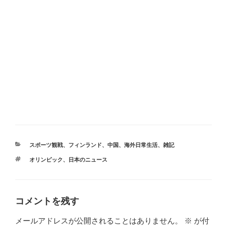
カ
スポーツ観戦
、
フィンランド
、
中国
、
海外日常生活
、
雑記
テ
タ
オリンピック
、
日本のニュース
ゴ
グ
リ
ー
コメントを残す
メールアドレスが公開されることはありません。
※
が付