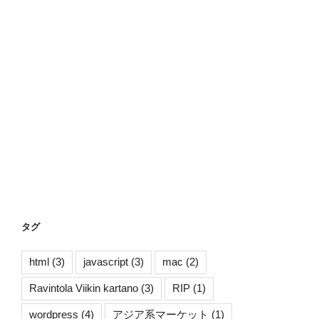
タグ
html
(3)
javascript
(3)
mac
(2)
Ravintola Viikin kartano
(3)
RIP
(1)
wordpress
(4)
アジア系マーケット
(1)