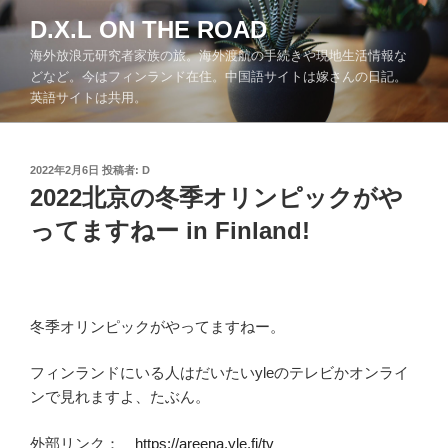
コ
D.X.L ON THE ROAD
ン
海外放浪元研究者家族の旅。海外渡航の手続きや現地生活情報な
テ
どなど。今はフィンランド在住。中国語サイトは嫁さんの日記。
ン
英語サイトは共用。
ツ
へ
ス
投
2022年2月6日
投稿者:
D
キ
稿
2022北京の冬季オリンピックがや
ッ
日:
ってますねー in Finland!
プ
冬季オリンピックがやってますねー。
フィンランドにいる人はだいたいyleのテレビかオンライ
ンで見れますよ、たぶん。
外部リンク：
https://areena.yle.fi/tv