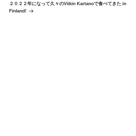
の
ー
２０２２年になって久々のViikin Kartanoで食べてきた in
投
シ
Finland!
稿
ョ
ン