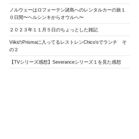
ノルウェーはロフォーテン諸島へのレンタルカーの旅１
０日間〜ヘルシンキからオウルへ〜
２０２３年１１月５日のちょっとした雑記
ViikiのPrismaに入ってるレストレンChico’sでランチ そ
の２
【TVシリーズ感想】Severanceシリーズ１を見た感想