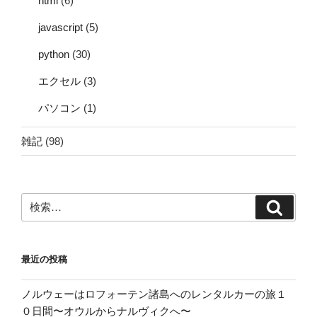
html
(6)
javascript
(5)
python
(30)
エクセル
(3)
パソコン
(1)
雑記
(98)
検
検
索:
索
最近の投稿
ノルウェーはロフォーテン諸島へのレンタルカーの旅１
０日間〜オウルからナルヴィクへ〜