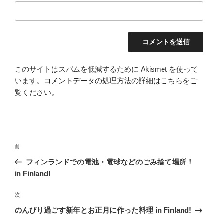
このサイトはスパムを低減するために Akismet を使って
います。
コメントデータの処理方法の詳細はこちらをご
覧ください
。
投
前
前
稿
の
フィンランドでの電池・電球などのごみ捨て場所！
ナ
投
in Finland!
ビ
稿
ゲ
次
次
の
ー
のんびり過ごす新年とお正月に作った料理 in Finland!