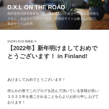
コ
D.X.L ON THE ROAD
ン
海外放浪元研究者家族の旅。海外渡航の手続きや現地生活情報な
テ
どなど。今はフィンランド在住。中国語サイトは嫁さんの日記。
ン
英語サイトは共用。
ツ
へ
ス
投
2022年1月2日
投稿者:
D
キ
稿
【2022年】新年明けましておめで
ッ
日:
とうございます！ in Finland!
プ
あけましておめでとうございます！
何らかの形でこのブログを読んで頂いている皆様が良い
２０２２年を過ごされることを心よりお祈り申し上げて
おります！