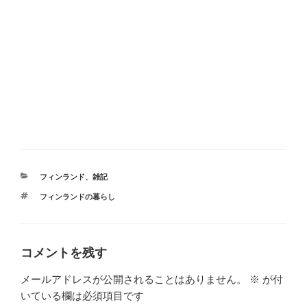
カ
フィンランド
、
雑記
テ
タ
フィンランドの暮らし
ゴ
グ
リ
ー
コメントを残す
メールアドレスが公開されることはありません。
※
が付
いている欄は必須項目です