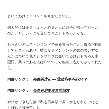
というわけで２０２１年もおしまいに。
個人的には正直ちょっと心身ともに調子が悪い年だった
のだけど、いくつか良いできごともあったかな。
おっきいのはフィンランドで家を買ったこと。嫁Xが主導
してたこともあり、彼女がフィンランドの家の買い方な
んかについて色々とをブログに書いてるけどもちろん中
国語。興味のある人はDeepLにでも突っ込んでみてくれた
ら。
内部リンク：
芬兰买房记 — 贷款利率不到0.4？
内部リンク：
芬兰买房要注意的地方
余裕ができたら後で私も日本語で書くかもしれないけど
しばらくは予定なし。