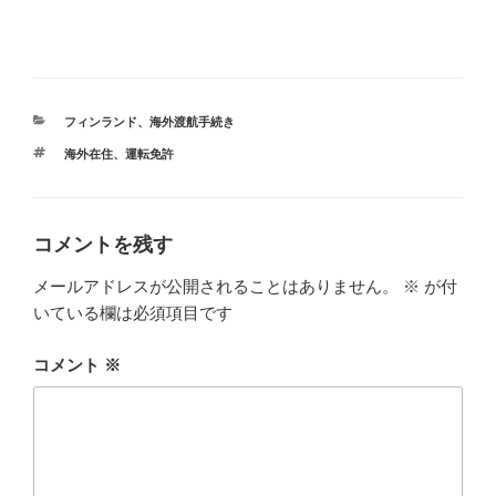
カ
フィンランド
、
海外渡航手続き
テ
タ
海外在住
、
運転免許
ゴ
グ
リ
ー
コメントを残す
メールアドレスが公開されることはありません。
※
が付
いている欄は必須項目です
コメント
※