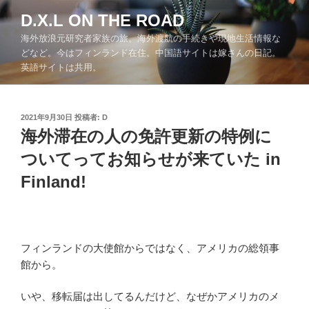
コ
D.X.L ON THE ROAD
ン
海外放浪元研究者家族の旅。海外渡航の手続きや現地生活情報な
テ
どなど。今はフィンランド在住。中国語サイトは嫁さんの日記。
ン
英語サイトは共用。
ツ
へ
ス
投
2021年9月30日
投稿者:
D
キ
稿
海外滞在の人の免許更新の特例に
ッ
日:
ついてってお知らせが来ていた in
プ
Finland!
フィンランドの大使館からではなく、アメリカの総領事
館から。
いや、移転届は出してるんだけど、なぜかアメリカのメ