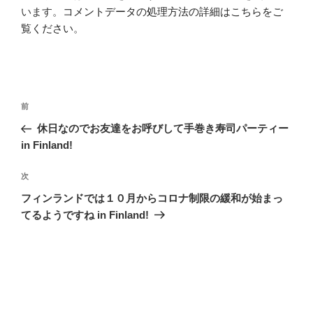
います。
コメントデータの処理方法の詳細はこちらをご
覧ください
。
投
前
前
稿
の
休日なのでお友達をお呼びして手巻き寿司パーティー
ナ
投
in Finland!
ビ
稿
ゲ
次
次
の
ー
フィンランドでは１０月からコロナ制限の緩和が始まっ
投
シ
てるようですね in Finland!
稿
ョ
ン