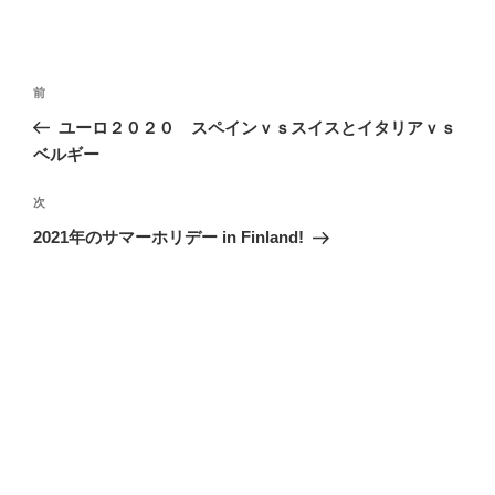
投
前
前
稿
の
ユーロ２０２０ スペインｖｓスイスとイタリアｖｓ
ナ
投
ベルギー
ビ
稿
ゲ
次
次
の
ー
2021年のサマーホリデー in Finland!
投
シ
稿
ョ
ン