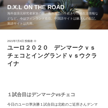
コ
D.X.L ON THE ROAD
ン
海外放浪元研究者家族の旅。海外渡航の手続きや現地生活情報な
テ
どなど。今はフィンランド在住。中国語サイトは嫁さんの日記。
ン
英語サイトは共用。
ツ
へ
ス
投
2021年7月4日
投稿者:
D
キ
稿
ユーロ２０２０ デンマークｖｓ
ッ
日:
チェコとイングランドｖｓウクラ
プ
イナ
１試合目はデンマークvsチェコ
今日のユーロ準決勝１試合目は北欧のご近所さんデンマ