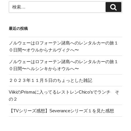
検
検
索:
索
最近の投稿
ノルウェーはロフォーテン諸島へのレンタルカーの旅１
０日間〜オウルからナルヴィクへ〜
ノルウェーはロフォーテン諸島へのレンタルカーの旅１
０日間〜ヘルシンキからオウルへ〜
２０２３年１１月５日のちょっとした雑記
ViikiのPrismaに入ってるレストレンChico’sでランチ そ
の２
【TVシリーズ感想】Severanceシリーズ１を見た感想