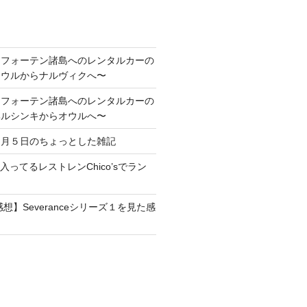
ロフォーテン諸島へのレンタルカーの
オウルからナルヴィクへ〜
ロフォーテン諸島へのレンタルカーの
ヘルシンキからオウルへ〜
１月５日のちょっとした雑記
maに入ってるレストレンChico’sでラン
想】Severanceシリーズ１を見た感