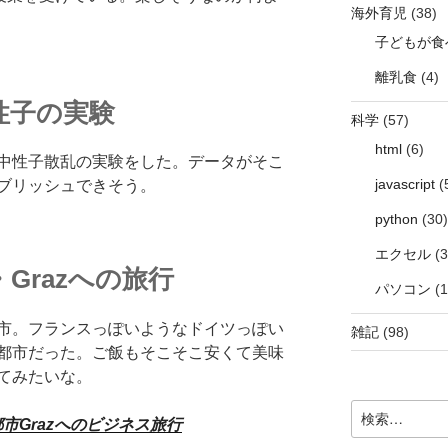
海外育児
(38)
子どもが食
離乳食
(4)
性子の実験
科学
(57)
html
(6)
中性子散乱の実験をした。データがそこ
javascript
(
ブリッシュできそう。
python
(30)
エクセル
(3
Grazへの旅行
パソコン
(1
市。フランスっぽいようなドイツっぽい
雑記
(98)
都市だった。ご飯もそこそこ安くて美味
てみたいな。
検
の都市Grazへのビジネス旅行
索: