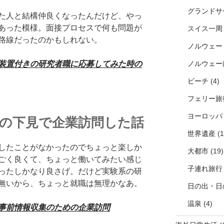
グランドサ
た人と結構仲良くなったんだけど、やっ
あった模様。面接プロセスで何も問題が
スイス一周
路線だったのかもしれない。
ノルウェー
ノルウェー
装置付きの研究者職に応募してみた時の
ビーチ
(4)
フェリー旅
ヨーロッパ
入の下見で企業訪問した話
世界遺産
(1
したことがなかったのでちょっと楽しか
大都市
(19)
ごく良くて、ちょっと働いてみたい感じ
子連れ旅行
ったしかなり良さげ。だけど実験系の研
無いから、ちょっと就職は無理かなあ。
日の出・日
温泉
(4)
事前情報収集のための企業訪問