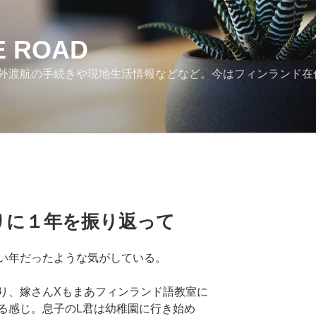
HE ROAD
外渡航の手続きや現地生活情報などなど。今はフィンランド在
りに１年を振り返って
い年だったような気がしている。
り、嫁さんXもまあフィンランド語教室に
る感じ。息子のL君は幼稚園に行き始め