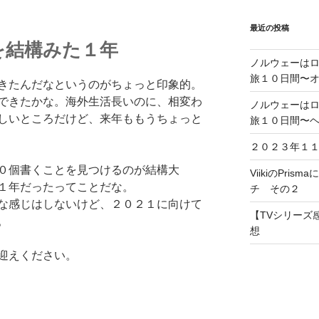
最近の投稿
を結構みた１年
ノルウェーは
旅１０日間〜
きたんだなというのがちょっと印象的。
できたかな。海外生活長いのに、相変わ
ノルウェーは
しいところだけど、来年ももうちょっと
旅１０日間〜
２０２３年１
０個書くことを見つけるのが結構大
ViikiのPris
１年だったってことだな。
チ その２
な感じはしないけど、２０２１に向けて
【TVシリーズ感
。
想
迎えください。