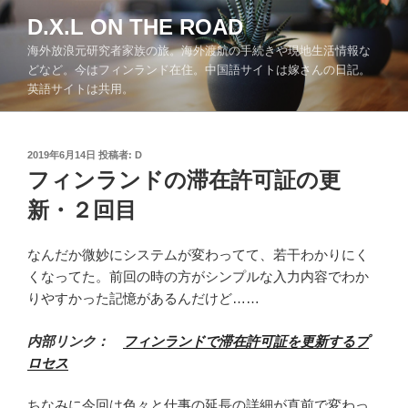
コ
D.X.L ON THE ROAD
ン
海外放浪元研究者家族の旅。海外渡航の手続きや現地生活情報な
テ
どなど。今はフィンランド在住。中国語サイトは嫁さんの日記。
ン
英語サイトは共用。
ツ
へ
ス
投
2019年6月14日
投稿者:
D
キ
稿
フィンランドの滞在許可証の更
ッ
日:
新・２回目
プ
なんだか微妙にシステムが変わってて、若干わかりにく
くなってた。前回の時の方がシンプルな入力内容でわか
りやすかった記憶があるんだけど……
内部リンク：
フィンランドで滞在許可証を更新するプ
ロセス
ちなみに今回は色々と仕事の延長の詳細が直前で変わっ