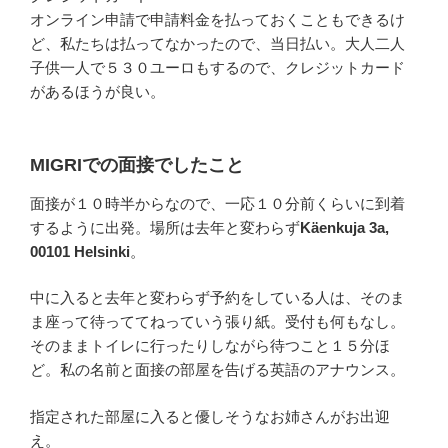
オンライン申請で申請料金を払っておくこともできるけ
ど、私たちは払ってなかったので、当日払い。大人二人
子供一人で５３０ユーロもするので、クレジットカード
があるほうが良い。
MIGRIでの面接でしたこと
面接が１０時半からなので、一応１０分前くらいに到着
するように出発。場所は去年と変わらず
Käenkuja 3a,
00101 Helsinki
。
中に入ると去年と変わらず予約をしている人は、そのま
ま座って待っててねっていう張り紙。受付も何もなし。
そのままトイレに行ったりしながら待つこと１５分ほ
ど。私の名前と面接の部屋を告げる英語のアナウンス。
指定された部屋に入ると優しそうなお姉さんがお出迎
え。