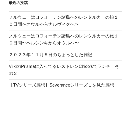
最近の投稿
ノルウェーはロフォーテン諸島へのレンタルカーの旅１
０日間〜オウルからナルヴィクへ〜
ノルウェーはロフォーテン諸島へのレンタルカーの旅１
０日間〜ヘルシンキからオウルへ〜
２０２３年１１月５日のちょっとした雑記
ViikiのPrismaに入ってるレストレンChico’sでランチ そ
の２
【TVシリーズ感想】Severanceシリーズ１を見た感想