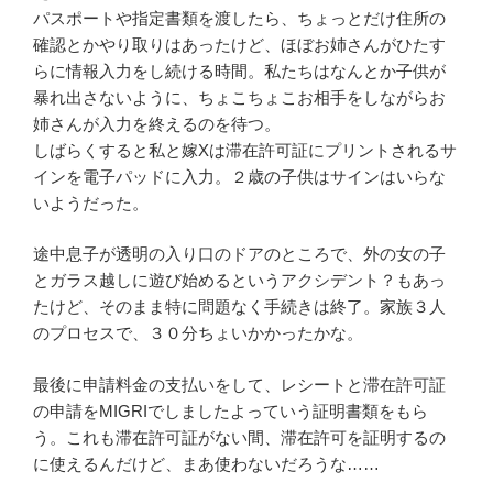
パスポートや指定書類を渡したら、ちょっとだけ住所の
確認とかやり取りはあったけど、ほぼお姉さんがひたす
らに情報入力をし続ける時間。私たちはなんとか子供が
暴れ出さないように、ちょこちょこお相手をしながらお
姉さんが入力を終えるのを待つ。
しばらくすると私と嫁Xは滞在許可証にプリントされるサ
インを電子パッドに入力。２歳の子供はサインはいらな
いようだった。
途中息子が透明の入り口のドアのところで、外の女の子
とガラス越しに遊び始めるというアクシデント？もあっ
たけど、そのまま特に問題なく手続きは終了。家族３人
のプロセスで、３０分ちょいかかったかな。
最後に申請料金の支払いをして、レシートと滞在許可証
の申請をMIGRIでしましたよっていう証明書類をもら
う。これも滞在許可証がない間、滞在許可を証明するの
に使えるんだけど、まあ使わないだろうな……