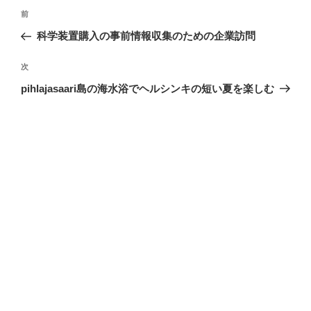
投
前
前
稿
の
科学装置購入の事前情報収集のための企業訪問
ナ
投
ビ
稿
次
次
ゲ
の
pihlajasaari島の海水浴でヘルシンキの短い夏を楽しむ
投
ー
稿
シ
ョ
ン