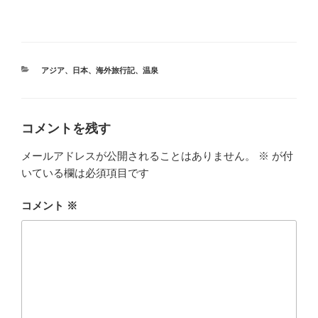
カ
アジア
、
日本
、
海外旅行記
、
温泉
テ
ゴ
リ
ー
コメントを残す
メールアドレスが公開されることはありません。
※
が付
いている欄は必須項目です
コメント
※