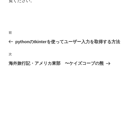
覧ください
。
投
前
前
稿
の
pythonのtkinterを使ってユーザー入力を取得する方法
ナ
投
ビ
稿
次
次
ゲ
の
海外旅行記・アメリカ東部 〜ケイズコーブの熊
投
ー
稿
シ
ョ
ン