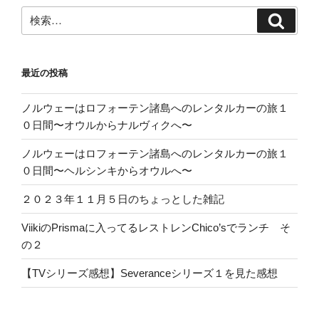
検
検
索:
索
最近の投稿
ノルウェーはロフォーテン諸島へのレンタルカーの旅１
０日間〜オウルからナルヴィクへ〜
ノルウェーはロフォーテン諸島へのレンタルカーの旅１
０日間〜ヘルシンキからオウルへ〜
２０２３年１１月５日のちょっとした雑記
ViikiのPrismaに入ってるレストレンChico’sでランチ そ
の２
【TVシリーズ感想】Severanceシリーズ１を見た感想