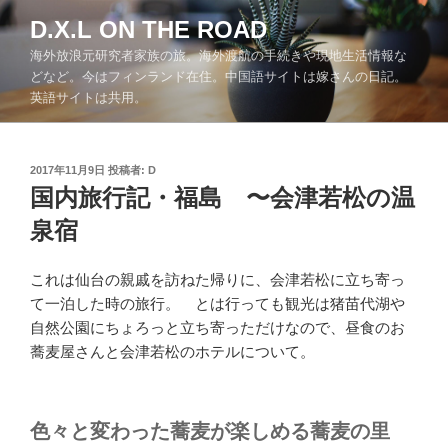
コ
D.X.L ON THE ROAD
ン
海外放浪元研究者家族の旅。海外渡航の手続きや現地生活情報な
テ
どなど。今はフィンランド在住。中国語サイトは嫁さんの日記。
ン
英語サイトは共用。
ツ
へ
ス
投
2017年11月9日
投稿者:
D
キ
稿
国内旅行記・福島 〜会津若松の温
ッ
日:
泉宿
プ
これは仙台の親戚を訪ねた帰りに、会津若松に立ち寄っ
て一泊した時の旅行。 とは行っても観光は猪苗代湖や
自然公園にちょろっと立ち寄っただけなので、昼食のお
蕎麦屋さんと会津若松のホテルについて。
色々と変わった蕎麦が楽しめる蕎麦の里