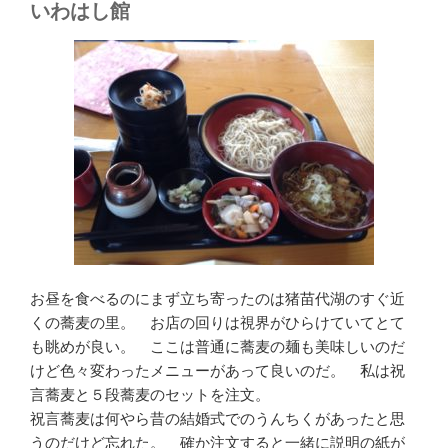
いわはし館
お昼を食べるのにまず立ち寄ったのは猪苗代湖のすぐ近
くの蕎麦の里。 お店の回りは視界がひらけていてとて
も眺めが良い。 ここは普通に蕎麦の麺も美味しいのだ
けど色々変わったメニューがあって良いのだ。 私は祝
言蕎麦と５段蕎麦のセットを注文。
祝言蕎麦は何やら昔の結婚式でのうんちくがあったと思
うのだけど忘れた。 確か注文すると一緒に説明の紙が