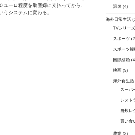
０ユーロ程度を助産婦に支払ってから、
温泉
(4)
いうシステムに変わる。
海外日常生活
(
TVシリー
スポーツ
(2
スポーツ観
国際結婚
(4
映画
(9)
海外食生活
スーパ
レスト
自炊レ
買い食
農業
(3)