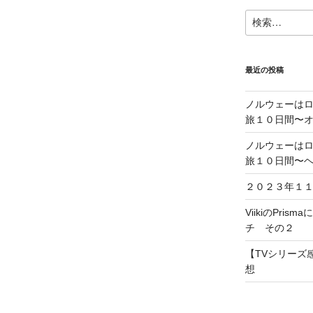
検
索:
最近の投稿
ノルウェーは
旅１０日間〜
ノルウェーは
旅１０日間〜
２０２３年１
ViikiのPris
チ その２
【TVシリーズ感
想