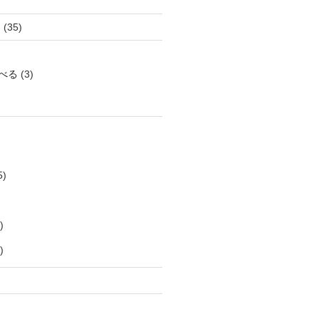
き
(35)
べる
(3)
5)
)
)