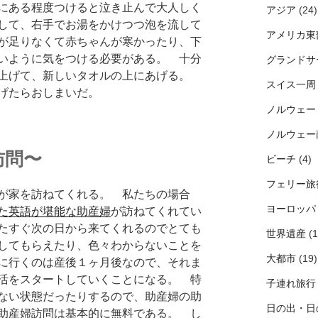
にある程度つけると泣き止んで大人しく
アジア
(24)
して、右手でお湯をかけつつ泡を流して
アメリカ東
が足りなくて赤ちゃんが寒かったり、下
いように気をつける必要がある。 十分
グランドサ
き上げて、新しいタオルの上にあげる。
スイス一周
げたらおしまいだ。
ノルウェー
ノルウェー
訪問〜
ビーチ
(4)
フェリー旅
が家を訪ねてくれる。 私たちの場合
ヨーロッパ
た英語が堪能な助産婦
が訪ねてくれてい
たすぐ次の日から来てくれるのでとても
世界遺産
(1
してもらえたり、色々わからないことを
大都市
(19)
に行くのは産後１ヶ月後なので、それま
活をスタートしていくことになる。 特
子連れ旅行
ない状態だったりするので、助産婦の助
日の出・日
助産婦訪問は基本的に無料である。 し