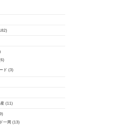
182)
)
6)
ード
(3)
出産
(11)
9)
ド一周
(13)