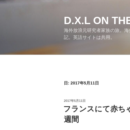
コ
ン
テ
D.X.L ON T
ン
海外放浪元研究者家族の旅。海
ツ
記。英語サイトは共用。
へ
ス
キ
ッ
プ
日:
2017年5月11日
投
2017年5月11日
稿
フランスにて赤ち
日:
週間