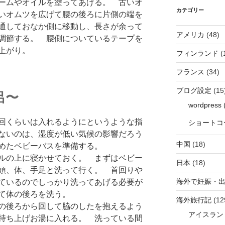
ームやオイルを塗ってあげる。 古いオ
カテゴリー
いオムツを広げて腰の後ろに片側の端を
通しておなか側に移動し、長さが余って
アメリカ
(48)
調節する。 腰側についているテープを
上がり。
フィンランド
(
フランス
(34)
ブログ設定
(15
呂〜
wordpress
(
回くらいは入れるようにというような指
ショートコ
ないのは、湿度が低い気候の影響だろう
中国
(18)
めたベビーバスを準備する。
ルの上に寝かせておく。 まずはベビー
日本
(18)
頭、体、手足と洗って行く。 首回りや
海外で妊娠・
ているのでしっかり洗ってあげる必要が
て体の後ろを洗う。
海外旅行記
(12
の後ろから回して脇のしたを抱えるよう
アイスラン
持ち上げお湯に入れる。 洗っている間