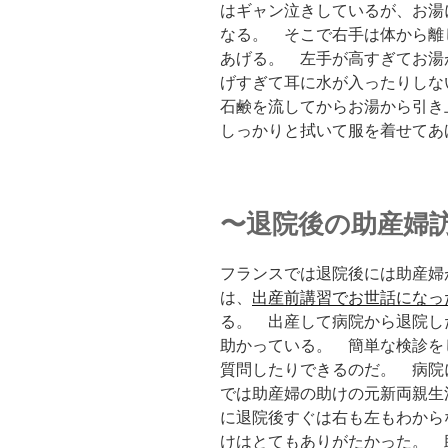
はギャン泣きしているが、お湯
なる。 そこで右手は体から離
あげる。 左手が高すぎてお湯
げすぎて耳に水が入ったりしな
石鹸を流してからお湯から引
しっかりと拭いて服を着せてあ
〜退院後の助産婦
フランスでは退院後には助産婦
は、
出産前講習でお世話になっ
る。 出産して病院から退院し
助かっている。 簡単な検診を
質問したりできるのだ。 病院
では助産婦の助けの元新両親生
に退院後すぐは右も左もわから
けはとてもありがたかった。 