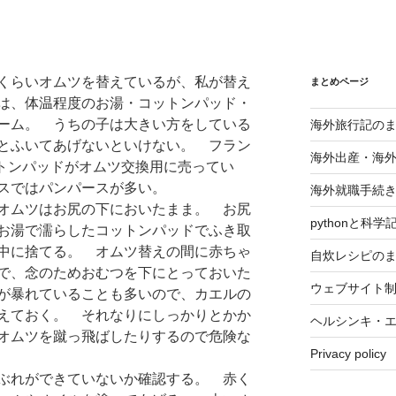
くらいオムツを替えているが、私が替え
まとめページ
は、体温程度のお湯・コットンパッド・
ーム。 うちの子は大きい方をしている
海外旅行記の
とふいてあげないといけない。 フラン
海外出産・海
ットンパッドがオムツ交換用に売ってい
スではパンパースが多い。
海外就職手続
オムツはお尻の下においたまま。 お尻
pythonと科
お湯で濡らしたコットンパッドでふき取
中に捨てる。 オムツ替えの間に赤ちゃ
自炊レシピの
で、念のためおむつを下にとっておいた
ウェブサイト
が暴れていることも多いので、カエルの
えておく。 それなりにしっかりとかか
ヘルシンキ・
オムツを蹴っ飛ばしたりするので危険な
Privacy policy
ぶれができていないか確認する。 赤く