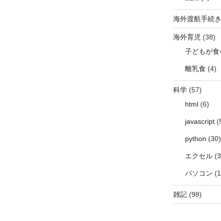
海外渡航手続
海外育児
(38)
子どもが食
離乳食
(4)
科学
(57)
html
(6)
javascript
(
python
(30)
エクセル
(3
パソコン
(1
雑記
(98)