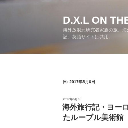
コ
ン
テ
D.X.L ON T
ン
海外放浪元研究者家族の旅。海
ツ
記。英語サイトは共用。
へ
ス
キ
ッ
プ
日:
2017年5月6日
投
2017年5月6日
稿
海外旅行記・ヨー
日:
たルーブル美術館