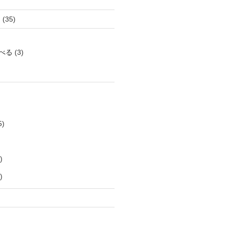
き
(35)
べる
(3)
5)
)
)