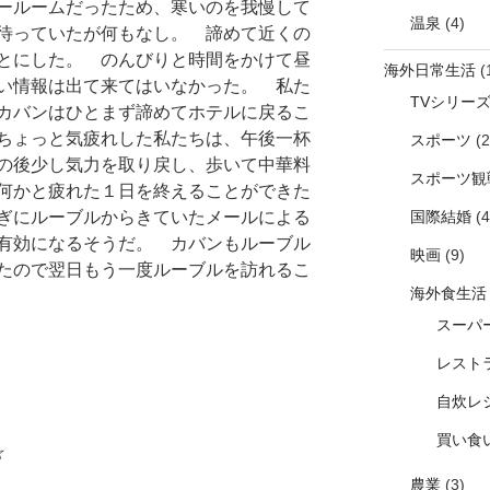
ールームだったため、寒いのを我慢して
温泉
(4)
待っていたが何もなし。 諦めて近くの
とにした。 のんびりと時間をかけて昼
海外日常生活
(
い情報は出て来てはいなかった。 私た
TVシリー
カバンはひとまず諦めてホテルに戻るこ
ちょっと気疲れした私たちは、午後一杯
スポーツ
(2
の後少し気力を取り戻し、歩いて中華料
スポーツ観
何かと疲れた１日を終えることができた
国際結婚
(4
ぎにルーブルからきていたメールによる
有効になるそうだ。 カバンもルーブル
映画
(9)
たので翌日もう一度ルーブルを訪れるこ
海外食生活
スーパ
レスト
自炊レ
買い食
☆
農業
(3)