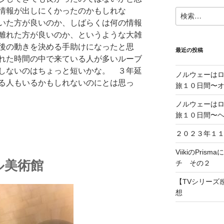
情報が出しにくかったのかもしれな
検
いた方が良いのか、しばらくは何の情報
索:
離れた方が良いのか、というような大雑
後の動きを決める手助けになったと思
最近の投稿
れた時間の中で来ている人が多いルーブ
しないのはちょっと短いかな。 ３年延
ノルウェーは
る人もいるかもしれないのにとは思っ
旅１０日間〜
ノルウェーは
旅１０日間〜
２０２３年１
ViikiのPris
ル美術館
チ その２
【TVシリーズ感
想