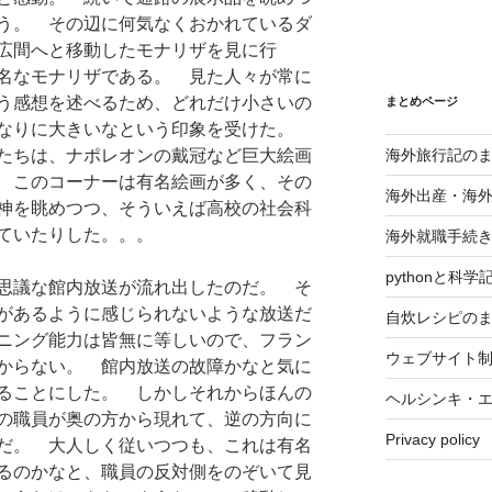
う。 その辺に何気なくおかれているダ
広間へと移動したモナリザを見に行
名なモナリザである。 見た人々が常に
う感想を述べるため、どれだけ小さいの
まとめページ
れなりに大きいなという印象を受けた。
海外旅行記の
たちは、ナポレオンの戴冠など巨大絵画
 このコーナーは有名絵画が多く、その
海外出産・海
神を眺めつつ、そういえば高校の社会科
ていたりした。。。
海外就職手続
pythonと科
思議な館内放送が流れ出したのだ。 そ
があるように感じられないような放送だ
自炊レシピの
ニング能力は皆無に等しいので、フラン
ウェブサイト
からない。 館内放送の故障かなと気に
ることにした。 しかしそれからほんの
ヘルシンキ・
の職員が奥の方から現れて、逆の方向に
Privacy policy
だ。 大人しく従いつつも、これは有名
るのかなと、職員の反対側をのぞいて見