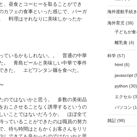
と、昼食とコーヒーを取ることができ
のカフェの食事といった感じで、バーガ
海外渡航手続
。 料理はそれなりに美味しかったか
海外育児
(38)
子どもが食
離乳食
(4)
っているかもしれない。。 普通の中華
科学
(57)
た。 青島ビールと美味しい中華で事件
html
(6)
できた。 エビワンタン麺を食べた。
javascript
(
〜
python
(30)
エクセル
(3
たのではないかと思う。 多数の美術品
をおこさせることなく誘導するというの
パソコン
(1
しいことではないだろうか。 ほぼ全て
雑記
(98)
待っていることができたのは職員の努力
で、待ち時間はともかくお客さんをリリ
少しできても良かったのではないかと思