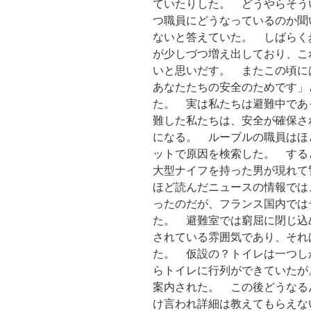
ていたりした。 どうやらそう
つ職員にどうなっているのか聞
ないと答えていた。 しばらく
が少しづつ増え出しており、こ
いと思いだす。 またこの頃に
あなたたちの安全のためです」
た。 実は私たちは避難中であ
難した私たちは、安全が確保さ
になる。 ルーブルの職員はほ
ットで原因を検索した。 する
大型ナイフを持った男が現れて
ほど読んだニュースの情報では
ったのだが、フランス国内では
た。 避難室では窮屈に閉じ込
されている雰囲気であり、それ
た。 仮設の？トイレは一つし
らトイレに行列ができていたが
案内された。 この後どうなる
け言われ詳細は教えてもらえな