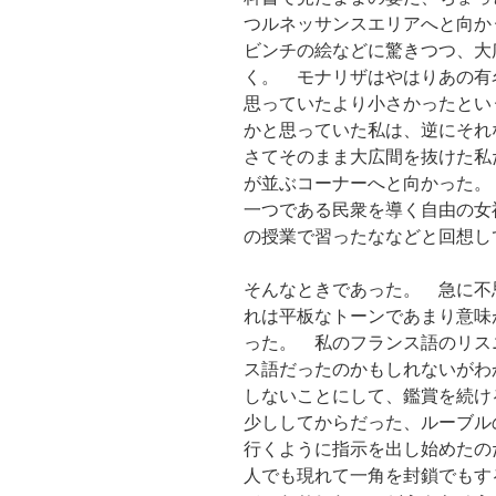
つルネッサンスエリアへと向か
ビンチの絵などに驚きつつ、大
く。 モナリザはやはりあの有
思っていたより小さかったとい
かと思っていた私は、逆にそ
さてそのまま大広間を抜けた私
が並ぶコーナーへと向かった。
一つである民衆を導く自由の女
の授業で習ったななどと回想し
そんなときであった。 急に不
れは平板なトーンであまり意味
った。 私のフランス語のリス
ス語だったのかもしれないがわ
しないことにして、鑑賞を続け
少ししてからだった、ルーブル
行くように指示を出し始めたの
人でも現れて一角を封鎖でもす