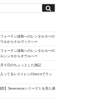
検
索
ロフォーテン諸島へのレンタルカーの
オウルからナルヴィクへ〜
ロフォーテン諸島へのレンタルカーの
ヘルシンキからオウルへ〜
１月５日のちょっとした雑記
maに入ってるレストレンChico’sでラン
想】Severanceシリーズ１を見た感