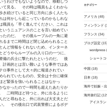
いうわけでもないようなので、移動しつ
カテゴリー
いて見る。 その時は職員もよくわから
歩き続けていると同じ方向に歩く人たち
アメリカ
(48)
れは何かしら起こっているのかもしれな
は職員も「早く進んでください、これは
フィンランド
(
というニュアンスのことを言い始めてい
フランス
(34)
ったのだ。 その後ルーブルの一角に避
れるまで二時間ほど閉じ込められること
ブログ設定
(15
とんど情報をくれないため、インターネ
wordpress
(
とどうやらルーブルの入り口の一つに、
ショートコ
警備の兵士に撃たれたというのだ。 後
、計画的とは言い難いような事件ではあ
中国
(18)
テロ事件として大々的に報道されてい
められていたものの、安全は十分に確保
日本
(18)
ほど緊張を強いられることはなかっ
海外で妊娠・
かなかったので一時間も超えたあたりか
。 二時間ほど待つと、外に出るように
海外旅行記
(12
んだと尋ねると、外に出れば大丈夫とだ
アイスラン
い。 その後出口で武装警察によるボデ