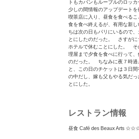
トもカバンもルーブルのロッカ
少しの間情報のアップデートを
喫茶店に入り、昼食を食べるこ
食を食べ終えるが、有用な新し
ちは次の日もパリにいるので、
とにしたのだった。 さすがに
ホテルで休むことにした。 そ
理屋まで夕食を食べに行って、
のだった。 ちなみに夜７時過
と、この日のチケットは３日間
の中だし、嫁も父もやる気だっ
とにした。
レストラン情報
昼食 Café des Beaux Arts ☆☆