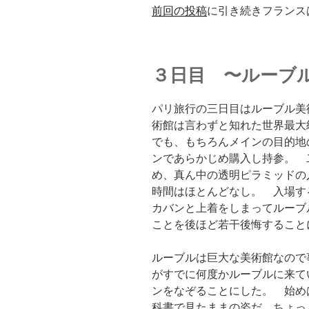
前回の投稿
に引き続きフランス
３日目 〜ルーブ
パリ旅行の三日目はルーブル美
術館は言わずと知れた世界最大
でも、もちろんメインの目的地
ンであらかじめ購入し持参。 
め、真ん中の透明ピラミッドの
時間はほとんどなし。 入場す
カバンと上着をしまってルーブ
ことを後ほど若干後悔すること
ルーブルは巨大な美術館なので
がすでに何度かルーブルに来て
ンをなぞることにした。 始め
科書で見たままの姿だ、ちょっ