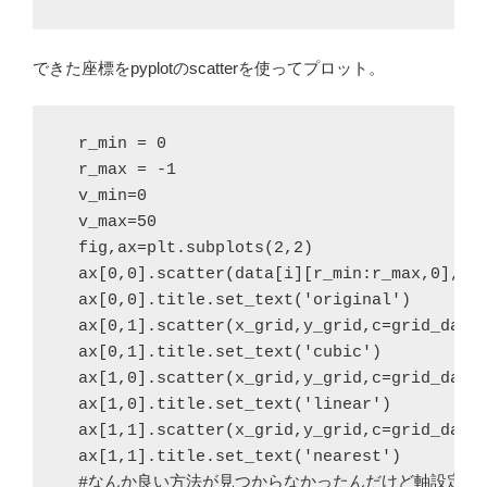
できた座標をpyplotのscatterを使ってプロット。
  r_max = -1
  v_min=0
  v_max=50
  fig,ax=plt.subplots(2,2)
  ax[0,0].scatter(data[i][r_min:r_max,0],da
  ax[0,0].title.set_text('original')
  ax[0,1].scatter(x_grid,y_grid,c=grid_data
  ax[0,1].title.set_text('cubic')
  ax[1,0].scatter(x_grid,y_grid,c=grid_data
  ax[1,0].title.set_text('linear')
  ax[1,1].scatter(x_grid,y_grid,c=grid_data
  ax[1,1].title.set_text('nearest')
  #なんか良い方法が見つからなかったんだけど軸設定は