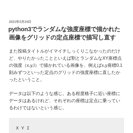
投
2021年3月24日
稿
python3でランダムな強度座標で描かれた
日:
画像をグリッドの定点座標で描写し直す
また投稿タイトルがイマイチしっくりこなかったのだけ
ど、やりたかったことといえば割とランダムなXY座標点
の強度（x,y,I）で描かれている画像を、例えばx,y座標0.1
刻みずつといった定点のグリッドの強度座標に直したか
ったということ。
データは以下のような感じ。ある程度格子に近い座標に
データはあるけれど、それぞれの座標は定点に乗ってい
るわけではないという感じ。
X Y I
