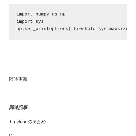
import numpy as np

import sys

np.set_printoptions(threshold=sys.maxsize)
随時更新
関連記事
1. pythonのまとめ
D