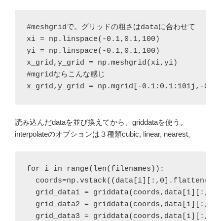
#meshgridで。グリッドの粗さはdataに合わせて

yi = np.linspace(-0.1,0.1,100)
x_grid,y_grid = np.meshgrid(xi,yi)
#mgridならこんな感じ

x_grid,y_grid = np.mgrid[-0.1:0.1:101j,-0.1
読み込んだdataを並び換えてから、griddataを使う。
interpolateのオプションは３種類cubic, linear, nearest。
  coords=np.vstack((data[i][:,0].flatten(),
  grid_data1 = griddata(coords,data[i][:,2].
  grid_data3 = griddata(coords,data[i][:,2]