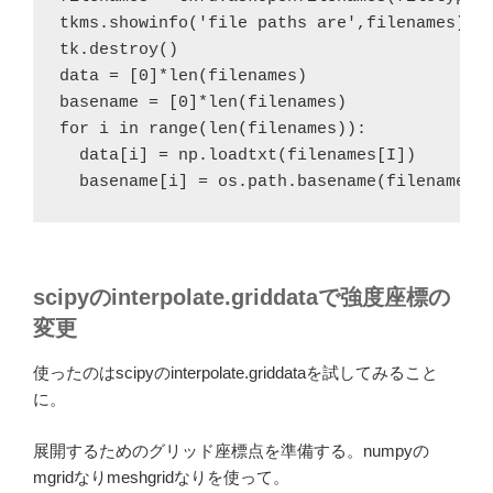
tkms.showinfo('file paths are',filenames)
tk.destroy()
data = [0]*len(filenames)
basename = [0]*len(filenames)
for i in range(len(filenames)):
  data[i] = np.loadtxt(filenames[
I
])
  basename[i] = os.path.basename(filenames[
scipyのinterpolate.griddataで強度座標の
変更
使ったのはscipyのinterpolate.griddataを試してみること
に。
展開するためのグリッド座標点を準備する。numpyの
mgridなりmeshgridなりを使って。