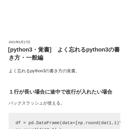
投
2021年5月17日
稿
[python3・覚書] よく忘れるpython3の書
日:
き方・一般編
よく忘れるpython3の書き方の覚書。
１行が長い場合に途中で改行が入れたい場合
バックスラッシュが使える。
df = pd.DataFrame(data=[np.round(dat1,1)\
