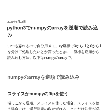
投
2021年5月18日
稿
python3でnumpyのarrayを逆順で読み込
日:
み
いつも忘れるので自分用メモ。xy座標で0から-1と0から1
を分けて処理したいとか言ったときに、座標を逆順から
読み込む方法。以下はnumpyのarrayで。
numpyのarrayを逆順で読み込み
スライスかnumpyのflipを使う
端っこから逆順。スライスを使った場合。スライスを使
う場合には、場所指定の数がずれることにだけ注意が必