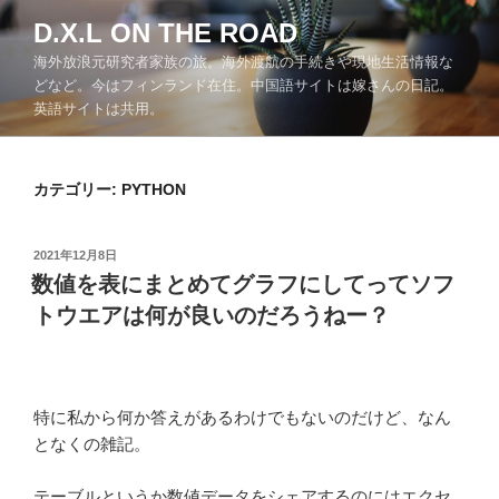
コ
D.X.L ON THE ROAD
ン
海外放浪元研究者家族の旅。海外渡航の手続きや現地生活情報な
テ
どなど。今はフィンランド在住。中国語サイトは嫁さんの日記。
ン
英語サイトは共用。
ツ
へ
ス
カテゴリー:
PYTHON
キ
ッ
プ
投
2021年12月8日
稿
数値を表にまとめてグラフにしてってソフ
日:
トウエアは何が良いのだろうねー？
特に私から何か答えがあるわけでもないのだけど、なん
となくの雑記。
テーブルというか数値データをシェアするのにはエクセ