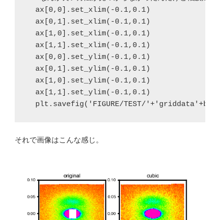
  ax[0,0].set_xlim(-0.1,0.1)
  ax[0,1].set_xlim(-0.1,0.1)
  ax[1,0].set_xlim(-0.1,0.1)
  ax[1,1].set_xlim(-0.1,0.1)
  ax[0,0].set_ylim(-0.1,0.1)
  ax[1,1].set_ylim(-0.1,0.1)
  plt.savefig('FIGURE/TEST/'+'griddata'+bas
それで画像はこんな感じ。