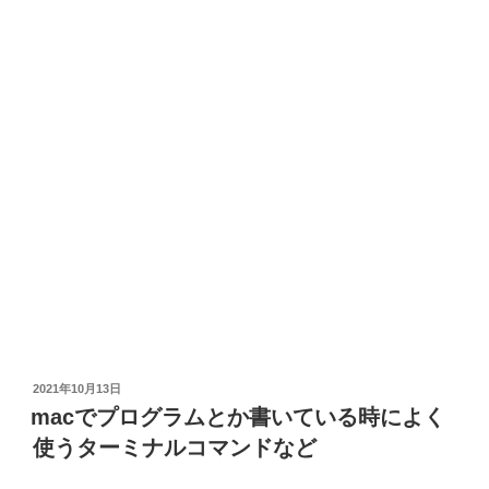
投
2021年10月13日
稿
macでプログラムとか書いている時によく
日:
使うターミナルコマンドなど