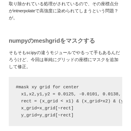
取り除かれている処理がされているので、その座標点分
がintnerpolateで高強度に染められてしまうという問題？
が。
numpyのmeshgridをマスクする
そもそもscipyの違うモジュールでやるって手もあるんだ
ろうけど、今回は単純にグリッドの座標にマスクを追加
して修正。
  x1,x2,y1,y2 = 0.0125, -0.0101, 0.0138, -0
  rect = (x_grid < x1) & (x_grid>x2) & (y_g
  x_grid=x_grid[~rect]
  y_grid=y_grid[~rect]