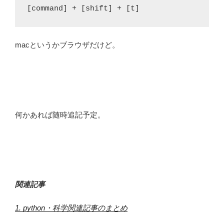
[command] + [shift] + [t]
macというかブラウザだけど。
何かあれば随時追記予定。
関連記事
1. python・科学関連記事のまとめ