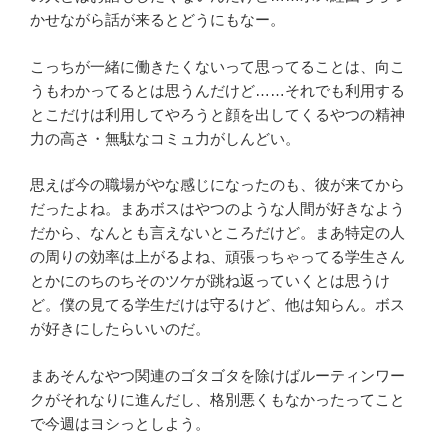
かせながら話が来るとどうにもなー。
こっちが一緒に働きたくないって思ってることは、向こ
うもわかってるとは思うんだけど……それでも利用する
とこだけは利用してやろうと顔を出してくるやつの精神
力の高さ・無駄なコミュ力がしんどい。
思えば今の職場がやな感じになったのも、彼が来てから
だったよね。まあボスはやつのような人間が好きなよう
だから、なんとも言えないところだけど。まあ特定の人
の周りの効率は上がるよね、頑張っちゃってる学生さん
とかにのちのちそのツケが跳ね返っていくとは思うけ
ど。僕の見てる学生だけは守るけど、他は知らん。ボス
が好きにしたらいいのだ。
まあそんなやつ関連のゴタゴタを除けばルーティンワー
クがそれなりに進んだし、格別悪くもなかったってこと
で今週はヨシっとしよう。