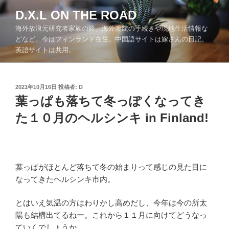
コ
D.X.L ON THE ROAD
ン
海外放浪元研究者家族の旅。海外渡航の手続きや現地生活情報な
テ
どなど。今はフィンランド在住。中国語サイトは嫁さんの日記。
ン
英語サイトは共用。
ツ
へ
ス
投
2021年10月16日
投稿者:
D
キ
稿
葉っぱも落ちて冬っぽくなってき
ッ
日:
た１０月のヘルシンキ in Finland!
プ
葉っぱがほとんど落ちて冬の始まりって感じの見た目に
なってきたヘルシンキ市内。
とはいえ気温の方はわりかし高めだし、今年は今の所太
陽も結構出てるねー。これから１１月に向けてどうなっ
ていくでしょうか。