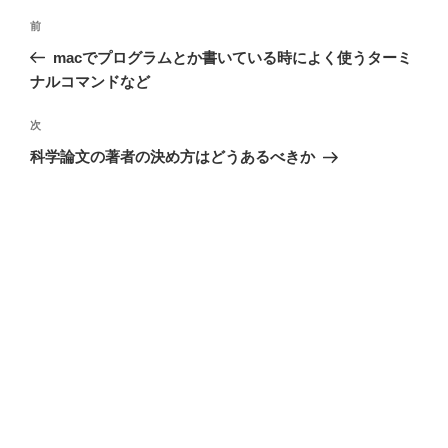
投
前
前
稿
の
macでプログラムとか書いている時によく使うターミ
ナ
投
ナルコマンドなど
ビ
稿
ゲ
次
次
の
ー
科学論文の著者の決め方はどうあるべきか
投
シ
稿
ョ
ン