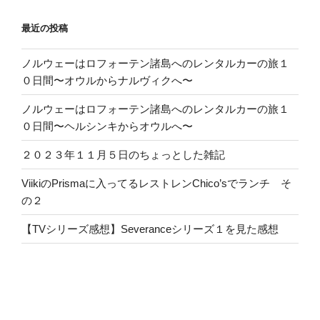
最近の投稿
ノルウェーはロフォーテン諸島へのレンタルカーの旅１
０日間〜オウルからナルヴィクへ〜
ノルウェーはロフォーテン諸島へのレンタルカーの旅１
０日間〜ヘルシンキからオウルへ〜
２０２３年１１月５日のちょっとした雑記
ViikiのPrismaに入ってるレストレンChico’sでランチ そ
の２
【TVシリーズ感想】Severanceシリーズ１を見た感想