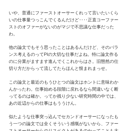
いや、普通にファーストオーサーくれって言いたいくら
いの仕事量つっこんでくるんだけど‥‥正直コーファー
ストのオファーがないのがマジで不思議な仕事だった
わ。
他の論文でもそう思ったことはあるんだけど、そのバラ
ンス考えるのってPIの大切な仕事だよね。特に論文作る
のに分業がますます進んでくこれからはさ。旧態然の仕
切り方だからって流してたらほんと恨まれまっせ。
この論文と最近のもうひとつの論文はホントに意味わか
んかったわ。仕事始める段階に戻れるなら間違いなく断
ってるのは確か。ってか残り少ない研究時間の中では、
あの近辺からの仕事はもううけん。
似たような仕事突っ込んでセカンドオーサーになったも
う一つの論文では全くそういう感慨がないから、ファー
ストオーサーからのリスペクトがあるのかってことも大