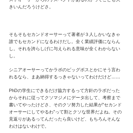
きいんだろうけどさ。
そもそもセカンドオーサーって著者が３人しかいなきゃ
誰でもセカンドになるわけだし。全く業績評価にならん
し。それを誇らしげに与えられる意味が全くわからない
し。
シニアオーサーってかラボのビッグボスとかにそう言わ
れるなら、まあ納得するっきゃないってわけだけど……
PhDの学生にできるだけ協力するって方針のラボだった
からそれに従ってクソマジメにデータ出して、考察まで
書いてやったけどさ、そのクソ努力した結果が”セカンド
オーサーにしてやるわ”って割とクソな世界だよね。その
見返りがあるってんだったら良いけど、もちろんそんな
わけはないわけで。