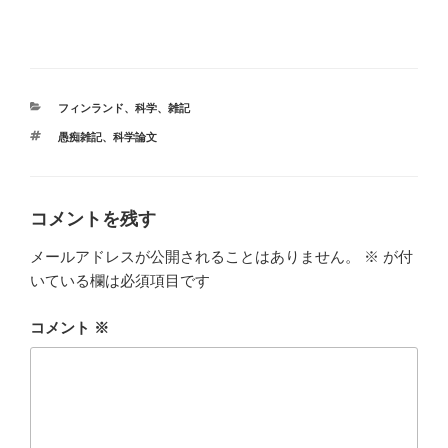
カ
フィンランド
、
科学
、
雑記
テ
タ
愚痴雑記
、
科学論文
ゴ
グ
リ
ー
コメントを残す
メールアドレスが公開されることはありません。
※
が付
いている欄は必須項目です
コメント
※