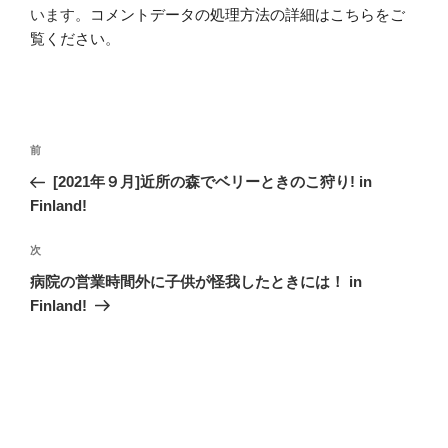
います。
コメントデータの処理方法の詳細はこちらをご
覧ください
。
投
前
前
稿
の
[2021年９月]近所の森でベリーときのこ狩り! in
ナ
投
Finland!
ビ
稿
ゲ
次
次
の
ー
病院の営業時間外に子供が怪我したときには！ in
投
シ
Finland!
稿
ョ
ン