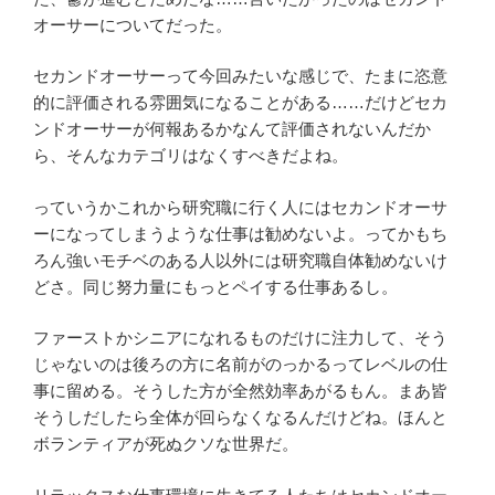
オーサーについてだった。
セカンドオーサーって今回みたいな感じで、たまに恣意
的に評価される雰囲気になることがある……だけどセカ
ンドオーサーが何報あるかなんて評価されないんだか
ら、そんなカテゴリはなくすべきだよね。
っていうかこれから研究職に行く人にはセカンドオーサ
ーになってしまうような仕事は勧めないよ。ってかもち
ろん強いモチベのある人以外には研究職自体勧めないけ
どさ。同じ努力量にもっとペイする仕事あるし。
ファーストかシニアになれるものだけに注力して、そう
じゃないのは後ろの方に名前がのっかるってレベルの仕
事に留める。そうした方が全然効率あがるもん。まあ皆
そうしだしたら全体が回らなくなるんだけどね。ほんと
ボランティアが死ぬクソな世界だ。