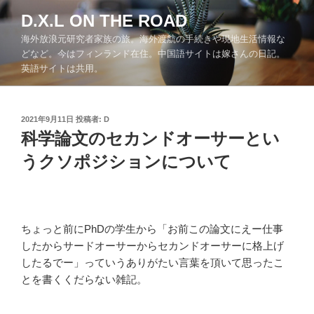
コ
D.X.L ON THE ROAD
ン
海外放浪元研究者家族の旅。海外渡航の手続きや現地生活情報な
テ
どなど。今はフィンランド在住。中国語サイトは嫁さんの日記。
ン
英語サイトは共用。
ツ
へ
ス
投
2021年9月11日
投稿者:
D
キ
稿
科学論文のセカンドオーサーとい
ッ
日:
うクソポジションについて
プ
ちょっと前にPhDの学生から「お前この論文にえー仕事
したからサードオーサーからセカンドオーサーに格上げ
したるでー」っていうありがたい言葉を頂いて思ったこ
とを書くくだらない雑記。