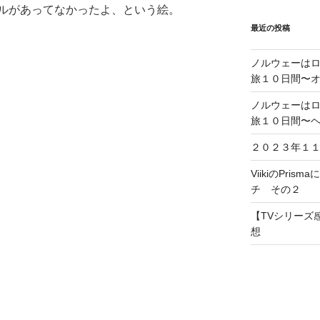
ルがあってなかったよ、という絵。
最近の投稿
ノルウェーは
旅１０日間〜
ノルウェーは
旅１０日間〜
２０２３年１
ViikiのPris
チ その２
【TVシリーズ感
想