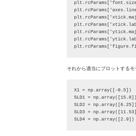
plt.rcParams['font.size
plt.rcParams['axes.line
plt.rcParams['xtick.maj
plt.rcParams['xtick.lab
plt.rcParams['ytick.maj
plt.rcParams['ytick.lab
plt.rcParams['figure.f
それから適当にプロットするモ
X1 = np.array([-0.5])

SLD1 = np.array([15.8])
SLD2 = np.array([6.25])
SLD3 = np.array([11.53]
SLD4 = np.array([2.9])