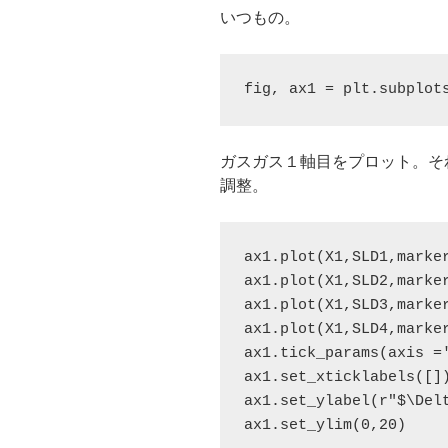
いつもの。
fig, ax1 = plt.subplot
ガスガス１軸目をプロット。そ
調整。
ax1.plot(X1,SLD1,marker
ax1.plot(X1,SLD2,marker
ax1.plot(X1,SLD3,marker
ax1.plot(X1,SLD4,marker
ax1.tick_params(axis =
ax1.set_xticklabels([])
ax1.set_ylabel(r"$\Del
ax1.set_ylim(0,20)