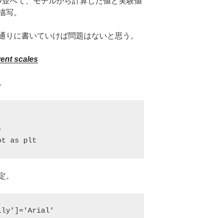
つ並べて、モデルから計算した値と実験値
で描写。
通りに書いていけば問題はないと思う。
rent scales
い。


ot as plt
定。
ly']='Arial'
