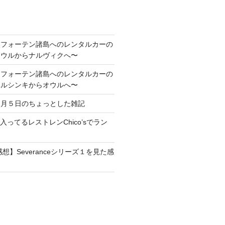
ロフォーテン諸島へのレンタルカーの
オウルからナルヴィクへ〜
ロフォーテン諸島へのレンタルカーの
ヘルシンキからオウルへ〜
１月５日のちょっとした雑記
maに入ってるレストレンChico’sでラン
想】Severanceシリーズ１を見た感