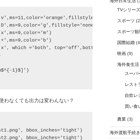
海外日常生活
(
TVシリー
v',ms=11,color='orange',fillstyle='none')

スポーツ
(2
D',ms=9,color='g',fillstyle='none')

スポーツ観
x',ms=9,color='m')

+',ms=9,color='b')

国際結婚
(4
'x', which ='both', top='off',bottom='off', pad=10)
映画
(9)


海外食生活
$^{-1}$]')

スーパ
レスト
自炊レ
も使わなくても出力は変わんない？
買い食
農業
(3)
t1.png', bbox_inches='tight')

海外渡航手続
t2.png', bbox_inches='tight')
