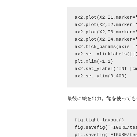
ax2.plot(X2,I1,marker='
ax2.plot(X2,I2,marker='
ax2.plot(X2,I3,marker='
ax2.plot(X2,I4,marker='
ax2.tick_params(axis =
ax2.set_xticklabels([])
plt.xlim(-1,1)

ax2.set_ylabel('INT [cm
ax2.set_ylim(0,400)
最後に絵を出力。figを使って
fig.tight_layout()

fig.savefig('FIGURE/tes
plt.savefig('FIGURE/tes