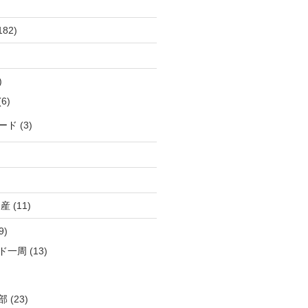
182)
)
6)
ード
(3)
出産
(11)
9)


ド一周
(13)
ntname='Arial')

部
(23)