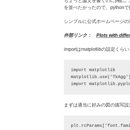
ちょっと論文を書くのにy軸二
を並べたかったので、python
シンプルに公式ホームページの
外部リンク：
Plots with diffe
importはmatplotlibの設定くら
import matplotlib

matplotlib.use('TkAgg')
import matplotlib.pypl
まずは適当に好みの図の描写設
plt.rcParams['font.fami