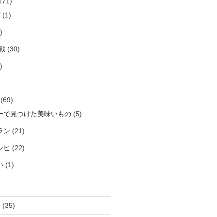
171)
ズ
(1)
)
戦
(30)
)


(69)
ーで見つけた美味いもの
(5)
ラン
(21)
シピ
(22)
い
(1)
き
(35)