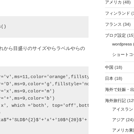
アメリカ
(48)
フィンランド
(
フランス
(34)
s()
ブログ設定
(15
wordpress
(
れから目盛りのサイズやらラベルやらの
ショートコ
中国
(18)
='v',ms=11,color='orange',fillstyle='none')

日本
(18)
='D',ms=9,color='g',fillstyle='none')

海外で妊娠・
='x',ms=9,color='m')

='+',ms=9,color='b')

海外旅行記
(12
'x', which ='both', top='off',bottom='off', pad=10)
アイスラン


アジア
(24)
ta$"+'SLD$^{2}$'+'x'+'10$^{20}$'+ ' [cm$^{-2}$]',fo
アメリカ東