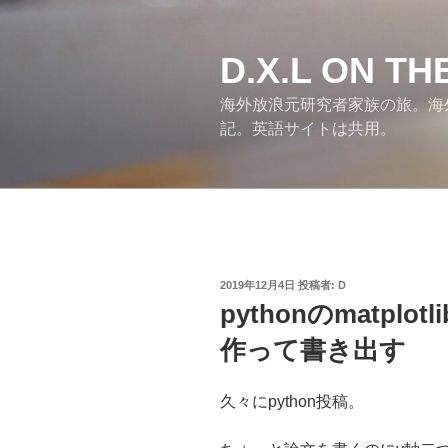
コ
ン
テ
D.X.L ON T
ン
海外放浪元研究者家族の旅。海
ツ
記。英語サイトは共用。
へ
ス
キ
ッ
プ
投
2019年12月4日
投稿者:
D
稿
pythonのmatpl
日:
作って書き出す
久々にpython投稿。