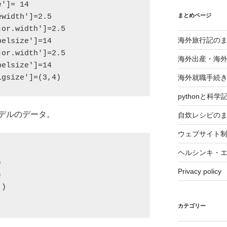
']= 14

まとめページ
width']=2.5

or.width']=2.5

海外旅行記の
elsize']=14

or.width']=2.5

海外出産・海
elsize']=14

海外就職手続
igsize']=(3,4)
pythonと科
デルのデータ。
自炊レシピの
ウェブサイト
ヘルシンキ・


Privacy policy


)

カテゴリー