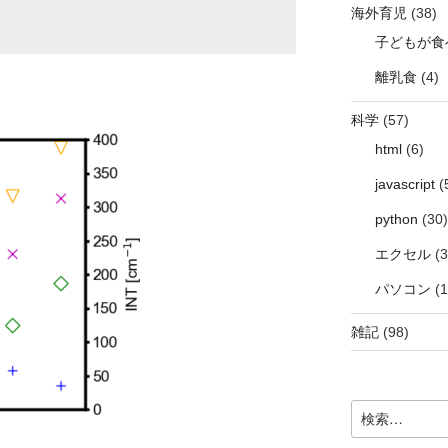
海外育児
(38)
子どもが食
離乳食
(4)
科学
(57)
html
(6)
javascript
(
python
(30)
エクセル
(3
パソコン
(1
雑記
(98)
検
索: