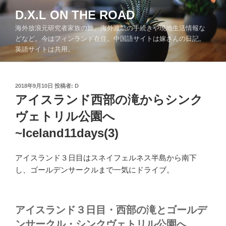
コ
D.X.L ON THE ROAD
ン
海外放浪元研究者家族の旅。海外渡航の手続きや現地生活情報な
テ
どなど。今はフィンランド在住。中国語サイトは嫁さんの日記。
ン
英語サイトは共用。
ツ
へ
ス
投
2018年9月10日
投稿者:
D
キ
稿
アイスランド西部の滝からシンク
ッ
日:
ヴェトリル公園へ
プ
~Iceland11days(3)
アイスランド３日目はスネイフェルネス半島から南下
し、ゴールデンサークルまで一気にドライブ。
アイスランド３日目・西部の滝とゴールデ
ンサークル・シンクヴェトリル公園へ