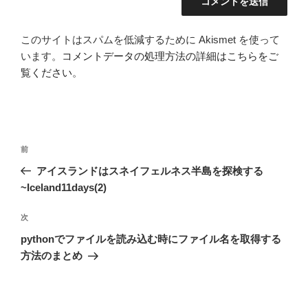
このサイトはスパムを低減するために Akismet を使って
います。
コメントデータの処理方法の詳細はこちらをご
覧ください
。
投
前
前
稿
の
アイスランドはスネイフェルネス半島を探検する
ナ
投
~Iceland11days(2)
ビ
稿
ゲ
次
次
の
ー
pythonでファイルを読み込む時にファイル名を取得する
投
シ
方法のまとめ
稿
ョ
ン