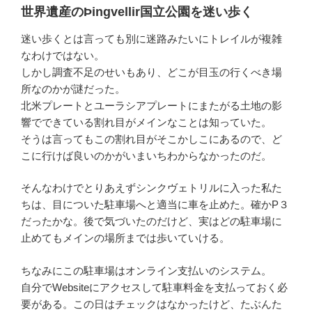
世界遺産のÞingvellir国立公園を迷い歩く
迷い歩くとは言っても別に迷路みたいにトレイルが複雑
なわけではない。
しかし調査不足のせいもあり、どこが目玉の行くべき場
所なのかが謎だった。
北米プレートとユーラシアプレートにまたがる土地の影
響でできている割れ目がメインなことは知っていた。
そうは言ってもこの割れ目がそこかしこにあるので、ど
こに行けば良いのかがいまいちわからなかったのだ。
そんなわけでとりあえずシンクヴェトリルに入った私た
ちは、目についた駐車場へと適当に車を止めた。確かP３
だったかな。後で気づいたのだけど、実はどの駐車場に
止めてもメインの場所までは歩いていける。
ちなみにこの駐車場はオンライン支払いのシステム。
自分でWebsiteにアクセスして駐車料金を支払っておく必
要がある。この日はチェックはなかったけど、たぶんた