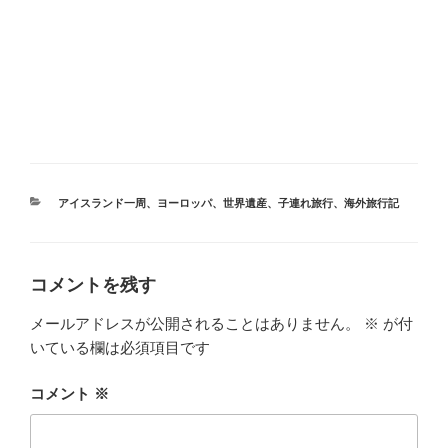
カ
アイスランド一周
、
ヨーロッパ
、
世界遺産
、
子連れ旅行
、
海外旅行記
テ
ゴ
リ
ー
コメントを残す
メールアドレスが公開されることはありません。
※
が付
いている欄は必須項目です
コメント
※