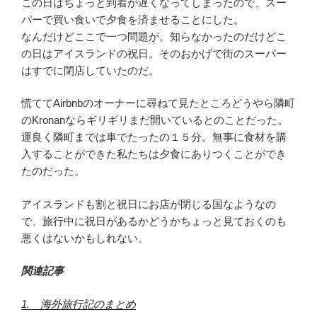
この日はちょっと到着が遅くなってしまったので、スー
パーで買い食いで夕食を済ませることにした。
なんだけどここで一つ問題が。知らなかったのだけどこ
の日はアイスランドの祝日。そのおかげで街のスーパー
はすでに閉店していたのだ。
慌ててAirbnbのオーナーに尋ねて見たところどうやら隣町
のKronanならギリギリまだ開いているとのことだった。
運良く隣町までは車でたったの１５分。無事に食材を購
入することができた私たちは夕食にありつくことができ
たのだった。
アイスランドも割と祝日にお店が閉じる国なようなの
で、旅行中に祝日があるかどうかちょっと見ておくのも
悪くはないかもしれない。
関連記事
1. 海外旅行記のまとめ