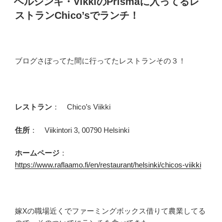
ヘルシンキ・VikkiのPrismaに入ってるレ
日:
ストランChico’sでランチ！
ブログさぼってた間に行ってたレストランその３！
レストラン
： Chico’s Viikki
住所
： Viikintori 3, 00790 Helsinki
ホームページ
：
https://www.raflaamo.fi/en/restaurant/helsinki/chicos-viikki
嫁Xの職場近くでファーミングボックス借りて農業してる