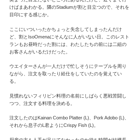
けばまあわかる。隣のStadiumが割と目立つので、それを
目印にする感じか。
ここにいついったかちょっと失念してしまったんだけ
ど、割とIsoOmenaにそんなに人がいない日。このレスト
ランもお昼時だった割には、わたしたちの前には二組の
お客さんがいるだけだった。
ウエイターさんが一人だけで忙しそうにテーブルを周り
ながら、注文を取ったり給仕をしていたのを覚えてい
る。
見慣れないフィリピン料理の名前にしばらく悪戦苦闘し
つつ、注文する料理を決める。
注文したのはKainan Combo Platter (L)、Pork Adobo (L)、
それから息子のL君ようにCrispy Fish (L)。
厨房の方も人手が足りてなかったのか待ち時間が結構長