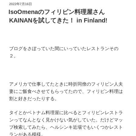
投
2022年7月16日
稿
IsoOmenaのフィリピン料理屋さん
日:
KAINANを試してきた！ in Finland!
ブログをさぼっていた間にいっていたレストランその
２。
アメリカで仕事してたときに時折同僚のフィリピン人夫
妻にご飯食べさせてもらってたので、フィリピン料理は
割と好きだったりする。
タイとかベトナム料理屋に比べるとフィリピンレストラ
ンってなんとなく見かけない気がしていた。だけどマッ
プ検索してみたら、ヘルシンキ近場でもいくつかレスト
ランがある模様。