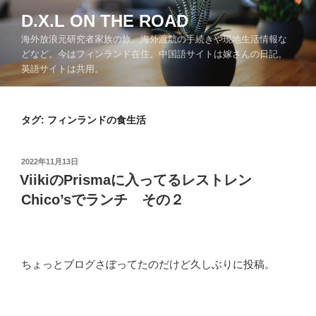
コ
D.X.L ON THE ROAD
ン
海外放浪元研究者家族の旅。海外渡航の手続きや現地生活情報な
テ
どなど。今はフィンランド在住。中国語サイトは嫁さんの日記。
ン
英語サイトは共用。
ツ
へ
ス
タグ:
フィンランドの食生活
キ
ッ
プ
投
2022年11月13日
稿
ViikiのPrismaに入ってるレストレン
日:
Chico’sでランチ その２
ちょっとブログさぼってたのだけど久しぶりに投稿。