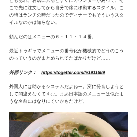
ともあれ、お店に入るとすぐにカウンターがあって、そ
こで先に注文してから自分で席に移動するスタイル。こ
の時はランチの時だったのでディナーでもそういうスタ
イルなのかは知らない。
頼んだのはメニューの６・１１・１４番。
最近トゥギャでメニューの番号化が機械的でどうのこう
のっていうのがまとめられてたばかりだけど……
外部リンク：
https://togetter.com/li/1911689
外国人には助かるシステムだよねー。変に発音しようと
して間違えなくてすむ。まあ日本語のメニューは似たよ
うな名前にはなりにくいかもだけど。