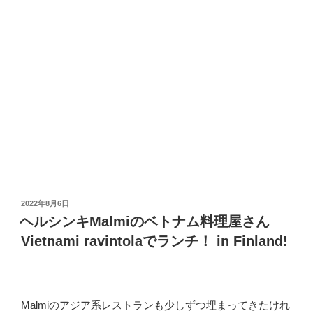
投
2022年8月6日
稿
ヘルシンキMalmiのベトナム料理屋さん
日:
Vietnami ravintolaでランチ！ in Finland!
Malmiのアジア系レストランも少しずつ埋まってきたけれ