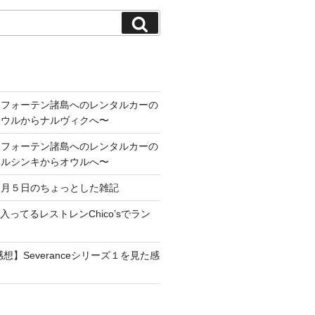
検
索
ロフォーテン諸島へのレンタルカーの
オウルからナルヴィクへ〜
ロフォーテン諸島へのレンタルカーの
ヘルシンキからオウルへ〜
１月５日のちょっとした雑記
maに入ってるレストレンChico’sでラン
想】Severanceシリーズ１を見た感