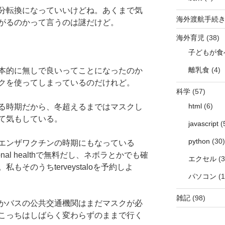
分転換になっていいけどね。あくまで気
海外渡航手続
がるのかって言うのは謎だけど。
海外育児
(38)
子どもが食
離乳食
(4)
本的に無しで良いってことになったのか
クを使ってしまっているのだけれど。
科学
(57)
html
(6)
る時期だから、冬超えるまではマスクし
て気もしている。
javascript
(
python
(30)
エンザワクチンの時期にもなっている
onal healthで無料だし、ネボラとかでも確
エクセル
(3
そのうちterveystaloを予約しよ
パソコン
(1
雑記
(98)
かバスの公共交通機関はまだマスクが必
こっちはしばらく変わらずのままで行く