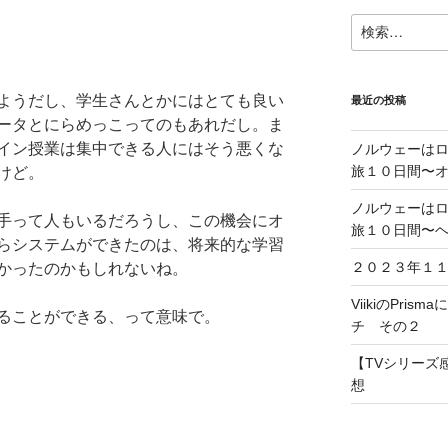
検
索:
ようだし、学生さんとかにはとても良い
最近の投稿
ータとにらめっこってのもあれだし。ま
イン授業は集中できる人にはそう悪くな
ノルウェーは
旅１０日間〜
けど。
ノルウェーは
手って人もいるだろうし、この機会にオ
旅１０日間〜
らシステムができたのは、将来的な学習
２０２３年１
かったのかもしれないね。
ViikiのPris
ることができる、って意味で。
チ その２
【TVシリーズ感
想