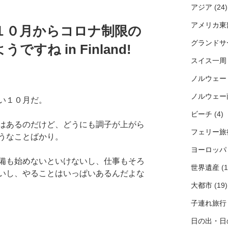
アジア
(24)
アメリカ東
１０月からコロナ制限の
グランドサ
すね in Finland!
スイス一周
ノルウェー
ノルウェー
い１０月だ。
ビーチ
(4)
はあるのだけど、どうにも調子が上がら
フェリー旅
うなことばかり。
ヨーロッパ
備も始めないといけないし、仕事もそろ
世界遺産
(1
いし、やることはいっぱいあるんだよな
大都市
(19)
子連れ旅行
日の出・日