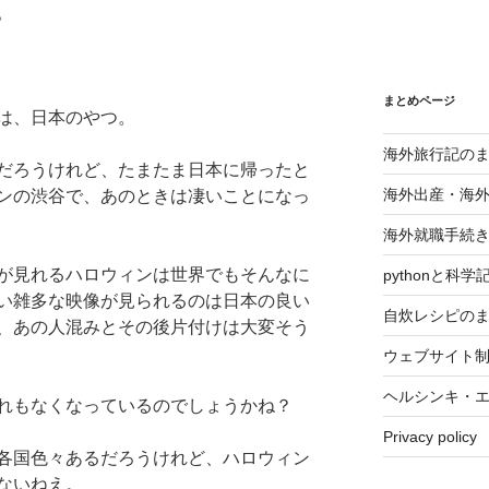
。
まとめページ
は、日本のやつ。
海外旅行記の
だろうけれど、たまたま日本に帰ったと
海外出産・海
ンの渋谷で、あのときは凄いことになっ
海外就職手続
が見れるハロウィンは世界でもそんなに
pythonと科
い雑多な映像が見られるのは日本の良い
自炊レシピの
、あの人混みとその後片付けは大変そう
ウェブサイト
ヘルシンキ・
れもなくなっているのでしょうかね？
Privacy policy
各国色々あるだろうけれど、ハロウィン
ないねえ。