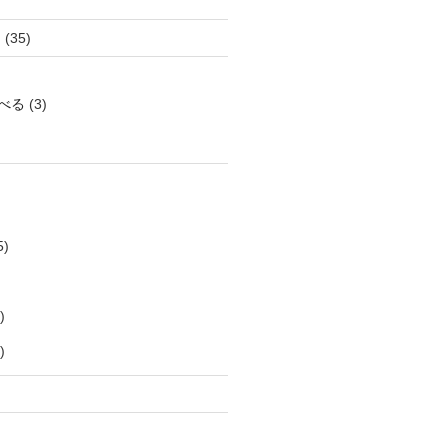
き
(35)
べる
(3)
5)
)
)