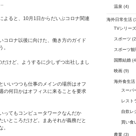
…
温泉
(4)
によると、10月1日からだいぶコロナ関連
海外日常生活
(
TVシリー
スポーツ
(2
いコロナ以後に向けた、働き方のガイド
う。
スポーツ観
国際結婚
(4
んでいるのだけど、ようするに少しずつ出社しまし
映画
(9)
海外食生活
といいつつも仕事のメインの場所はオフ
スーパ
週の何日かはオフィスに来ることを要求
レスト
自炊レ
いってもコンピュータワークなんだか
たいところだけど。まあそれが義務だと
買い食
な。
農業
(3)