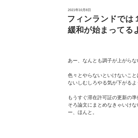
投
2021年10月8日
稿
フィンランドでは
日:
緩和が始まってるようで
あー、なんとも調子が上がらな
色々とやらないといけないこと
ないしむしろやる気が下がるよ
もうすぐ滞在許可証の更新の準
そろ論文にまとめなきゃいけな
ー、ほんと。