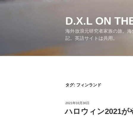
コ
ン
テ
D.X.L ON T
ン
海外放浪元研究者家族の旅。海
ツ
記。英語サイトは共用。
へ
ス
キ
ッ
プ
タグ:
フィンランド
投
2021年10月30日
稿
ハロウィン2021がやっ
日: