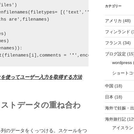
files')
カテゴリー
enfilenames(filetypes= [('text','*.dat'),('all','*
ths are',filenames)
アメリカ
(48)
フィンランド
(
es)
mes)
フランス
(34)
enames)):
ブログ設定
(15
(filenames[i],comments = '*',encoding='Shift-JIS'
wordpress
(
ショートコ
interを使ってユーザー入力を取得する方法
中国
(18)
日本
(18)
eでテキストデータの重ね合わ
海外で妊娠・
海外旅行記
(12
アイスラン
を使って各列のデータをくっつける。スケールをつ