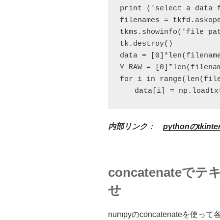
print ('select a data 
filenames = tkfd.askop
tkms.showinfo('file pa
tk.destroy()
data = [0]*len(filenam
Y_RAW = [0]*len(filena
for i in range(len(fil
　　data[i] = np.loadtxt
内部リンク：
pythonのtk
concatenat
せ
numpyのconcatenate