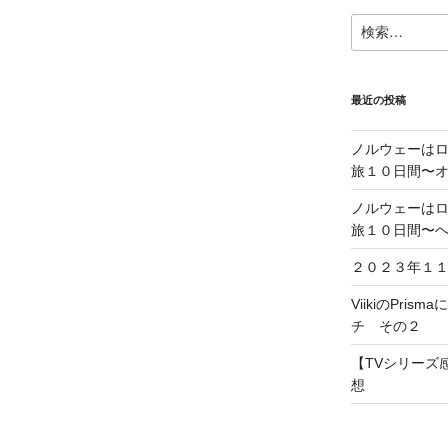
検
索:
最近の投稿
ノルウェーは
旅１０日間〜
ノルウェーは
旅１０日間〜
２０２３年１
ViikiのPris
チ その２
【TVシリーズ感
想