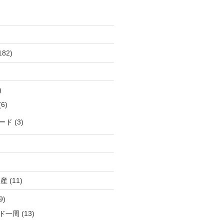
.*')], initialdir='./DATA')
182)
)
,skiprows=36)
6)
ード
(3)
出産
(11)
9)
ド一周
(13)