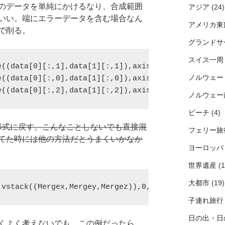
のデータを単純にかけるなり、合成範囲
アジア
(24)
いい。端にエラーデータを含む場合なん
アメリカ東
感じで削る。
グランドサ
スイス一周
ノルウェー
e((data[0][:,0],data[1][:,0]),axis=0)
e((data[0][:,2],data[1][:,2]),axis=0)
ノルウェー
ビーチ
(4)
ータ形式に戻す。こんなことしないでも直接混
フェリー旅
てた時には他の方法だとうまくいかなか
ヨーロッパ
世界遺産
(1
大都市
(19)
.vstack((Mergex,Mergey,Mergez)),0,1)
子連れ旅行
日の出・日
くよく考えないでも、この例だったら