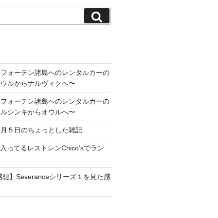
検
索
ロフォーテン諸島へのレンタルカーの
オウルからナルヴィクへ〜
ロフォーテン諸島へのレンタルカーの
ヘルシンキからオウルへ〜
１月５日のちょっとした雑記
maに入ってるレストレンChico’sでラン
想】Severanceシリーズ１を見た感