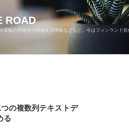
HE ROAD
外渡航の手続きや現地生活情報などなど。今はフィンランド在
て二つの複数列テキストデ
める