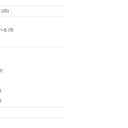
き
(35)
べる
(3)
5)
)
)