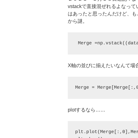
vstackで直接混ぜれるよなってい
はあったと思ったんだけど、も
から謎。
Merge =np.vstack((dat
X軸の並びに揃えたいなんて場合は
Merge = Merge[Merge[:,
plotするなら……
plt.plot(Merge[:,0],Mer