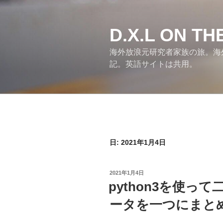
コ
ン
テ
D.X.L ON T
ン
海外放浪元研究者家族の旅。海
ツ
記。英語サイトは共用。
へ
ス
キ
ッ
プ
日:
2021年1月4日
投
2021年1月4日
稿
python3を使っ
日:
ータを一つにまと