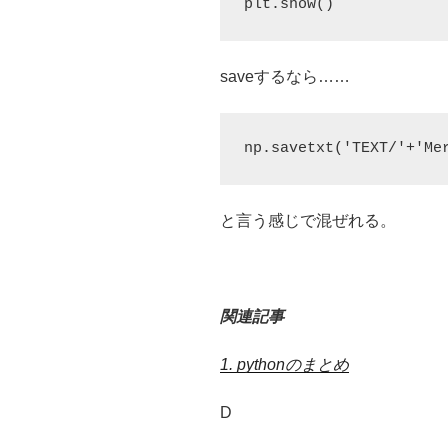
plt.show()
saveするなら……
np.savetxt('TEXT/'+'Me
と言う感じで混ぜれる。
関連記事
1. pythonのまとめ
D