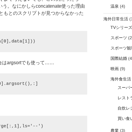
う。なにかしらconcatenate使った理由
温泉
(4)
ともとのスクリプトが見つからなかった
海外日常生活
(
TVシリー
スポーツ
(2
a[0],data[1]))
スポーツ観
国際結婚
(4
argsortでも使って……
映画
(9)
海外食生活
0].argsort(),:]
スーパ
レスト
自炊レ
買い食
ge[:,1],ls='--')

農業
(3)