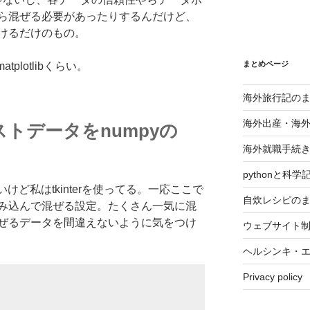
ら混ぜる必要があったりするんだけど、
けるだけのもの。
まとめページ
matplotlibくらい。
海外旅行記の
海外出産・海
キストデータをnumpyの
海外就職手続
pythonと科
けど私はtkinterを使ってる。一応ここで
自炊レシピの
み込んで混ぜる設定。たくさん一気に混
ぜるデータを間違えないように気をつけ
ウェブサイト
ヘルシンキ・
Privacy policy