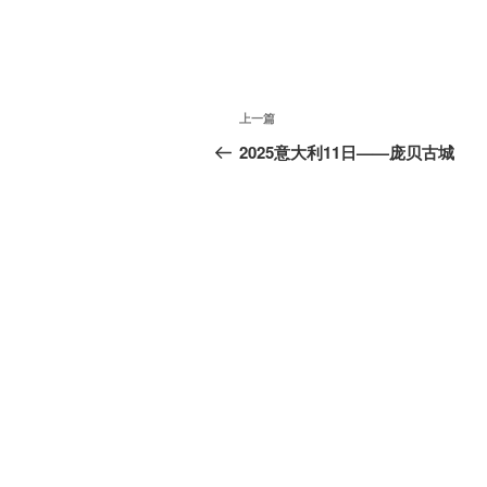
文
上
上一篇
章
一
2025意大利11日——庞贝古城
篇
导
文
航
章