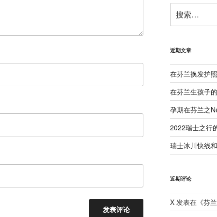
搜
索：
近期文章
在芬兰换发护
在芬兰生孩子
孕期在芬兰之Neu
2022瑞士之行
瑞士冰川快线和B
近期评论
X
发表在《
芬兰