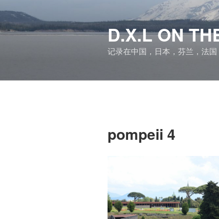
跳
至
D.X.L ON 
内
容
记录在中国，日本，芬兰，法国
pompeii 4