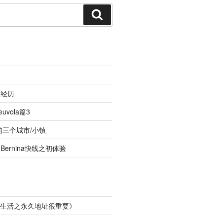
搜
索
照
的经历
vola篇3
的三个城市/小镇
ernina快线之初体验
生活之永久地址很重要
》