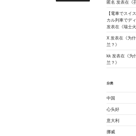
匿名
发表在《
【電車でスイ
カル列車でディームテ
发表在《
瑞士火
X
发表在《
为什
兰？
》
kk
发表在《
为
兰？
》
分类
中国
心头好
意大利
挪威