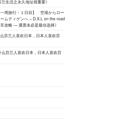
芬兰生活之永久地址很重要
》
ス一周旅行・１日目】 空港からロー
ィゲンへ – D.X.L on the road
车攻略 — 通票未必是最佳选择
》
么芬兰人喜欢日本，日本人喜欢芬
什么芬兰人喜欢日本，日本人喜欢芬