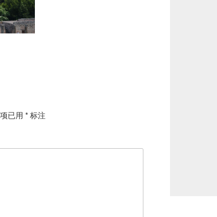
填项已用
*
标注