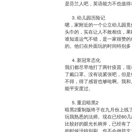
是芬兰人吧，英语能力不也值得
3. 幼儿园历险记
嗯，家附近的一个公立幼儿园竟
头巾的，实在让人不敢相信，果
谁知道运气不错，是一家很赞的
的。他们在外面玩的时间特别多
4. 新冠常态化
我们都尽早地打了两针疫苗，现
了戴口罩。没有说紧张吧，但是
不得，得了感冒也够呛啊。我和儿
能平安度过。
5. 重启暗黑2
暗黑2重制版终于在九月份上线了
玩我熟悉的法师。现在已经80几
比较好的眼光长柄斧，已经有了
的时候没特别刷，也不会做符文