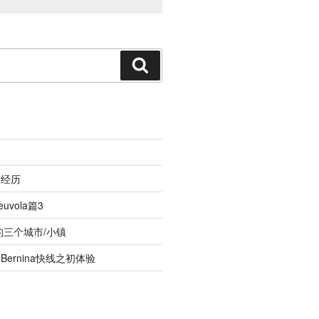
搜
索
照
的经历
vola篇3
的三个城市/小镇
ernina快线之初体验