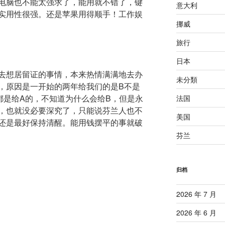
电脑也不能太强求了，能用就不错了，键
意大利
实用性很强。还是苹果用得顺手！工作娱
挪威
旅行
日本
去想居留证的事情，本来热情满满地去办
未分類
，原因是一开始的两年给我们的是B不是
都是给A的，不知道为什么会给B，但是永
法国
，也就没必要深究了，只能说芬兰人也不
美国
还是最好保持清醒。能用钱摆平的事就破
芬兰
归档
2026 年 7 月
2026 年 6 月