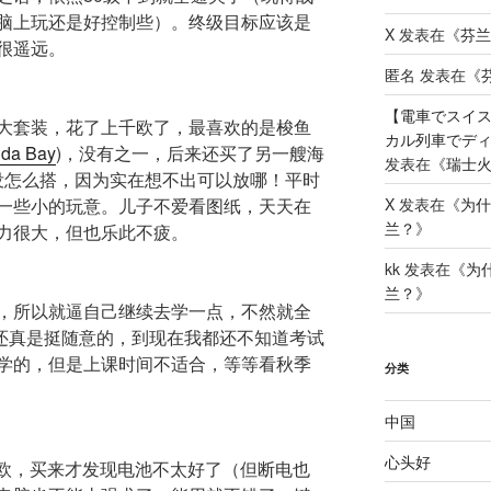
脑上玩还是好控制些）。终级目标应该是
X
发表在《
芬兰
很遥远。
匿名
发表在《
【電車でスイ
大套装，花了上千欧了，最喜欢的是梭鱼
カル列車でディームテ
uda Bay
)，没有之一，后来还买了另一艘海
发表在《
瑞士火
还没怎么搭，因为实在想不出可以放哪！平时
一些小的玩意。儿子不爱看图纸，天天在
X
发表在《
为什
兰？
》
力很大，但也乐此不疲。
kk
发表在《
为
兰？
》
，所以就逼自己继续去学一点，不然就全
ity的课还真是挺随意的，到现在我都还不知道考试
学的，但是上课时间不适合，等等看秋季
分类
中国
心头好
00欧，买来才发现电池不太好了（但断电也