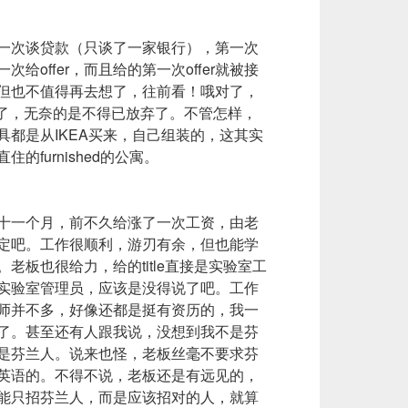
一次谈贷款（只谈了一家银行），第一次
给offer，而且给的第一次offer就被接
但也不值得再去想了，往前看！哦对了，
中了，无奈的是不得已放弃了。不管怎样，
具都是从IKEA买来，自己组装的，这其实
furnished的公寓。
十一个月，前不久给涨了一次工资，由老
定吧。工作很顺利，游刃有余，但也能学
老板也很给力，给的title直接是实验室工
实验室管理员，应该是没得说了吧。工作
师并不多，好像还都是挺有资历的，我一
了。甚至还有人跟我说，没想到我不是芬
是芬兰人。说来也怪，老板丝毫不要求芬
英语的。不得不说，老板还是有远见的，
能只招芬兰人，而是应该招对的人，就算