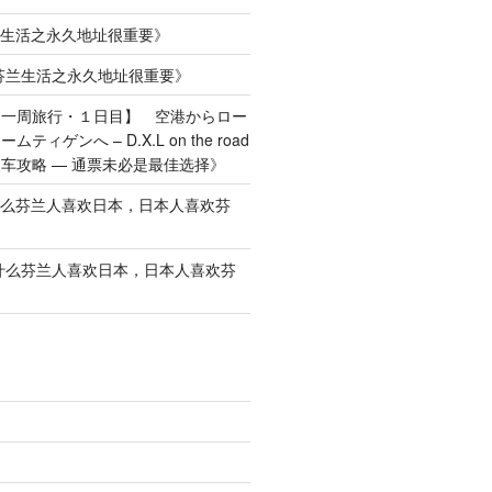
生活之永久地址很重要
》
芬兰生活之永久地址很重要
》
ス一周旅行・１日目】 空港からロー
ィゲンへ – D.X.L on the road
车攻略 — 通票未必是最佳选择
》
么芬兰人喜欢日本，日本人喜欢芬
什么芬兰人喜欢日本，日本人喜欢芬