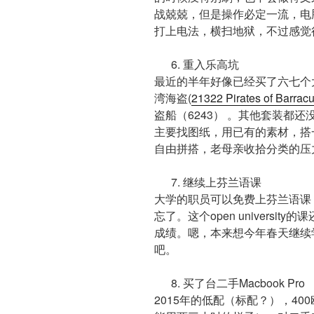
战兢兢，但是操作必定一流，电
打上电法，横扫地狱，不过感觉
6. 重入乐高坑
最近的半年好像已经买了六七个
湾海盗(
21322 Pirates of Barrac
盗船（6243） 。其他套装都
主要找图纸，用已有的素材，搭
自由拼搭，老母亲收拾分类的压
7. 继续上芬兰语课
大学的职员可以免费上芬兰语课
忘了。这个open univers
成绩。嗯，本来想今年春天继续
吧。
8. 买了台二手Macbook Pro
2015年的低配（标配？），4