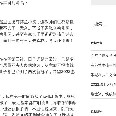
在平时加强吗？
搜
然里面没有芬兰小孩，连教师们也都是包
索：
断不去了。无奈之下找了家私立幼儿园，
幼儿园，甚至有家长千里迢迢送孩子过去
，而且一周有三天去森林，冬天还滑雪！
近期文章
在芬兰换发护
在在等第三针。日子还是照常过，只是多
也尽量不去人多的地方，毕竟能不得病就
在芬兰生孩子
子都已经测了两次新冠了，希望2022也
孕期在芬兰之Neu
2022瑞士之行
瑞士冰川快线和B
，我在第一时间就买了switch版本，继续
级了，最近基本都在刷装备，军帽/精神盾/
，但还缺很多呐！不过话说回来，以前玩
近期评论
之语，依然80级不到就全通关了（玩得战