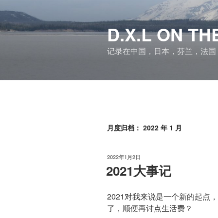
跳
至
D.X.L ON 
内
容
记录在中国，日本，芬兰，法国
月度归档：
2022 年 1 月
发
2022年1月2日
布
2021大事记
于
2021对我来说是一个新的起点
了，顺便再讨点生活费？