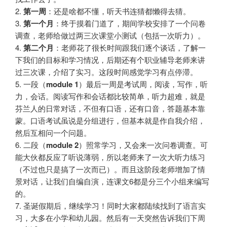
2.
第一周
：还是啥都不懂，听天书连猜都懒得去猜。
3.
第一个月
：终于摸着门道了，期间学校安排了一个问卷
调查，老师给做过两三次课堂小测试（包括一次听力）。
4.
第二个月
：老师花了很长时间跟我们逐个谈话，了解一
下我们的目标和学习情况，后期还有个职业辅导老师来讲
过三次课，介绍了实习。这段时间感觉学习有点停滞。
5. 一段（
module 1
）最后一周是考试周，阅读，写作，听
力，会话。阅读写作和会话都比较简单，听力超难，就是
芬兰人的日常对话，不但有口语，还有口音，答题基本靠
蒙。口语考试虽说是分组进行，但基本就是作自我介绍，
然后互相问一个问题。
6. 二段（
module 2
）照常学习，又会来一次问卷调查。可
能大伙都反应了听说薄弱，所以老师来了一次大听力练习
（不过也只是搞了一次而已）。而且这阶段老师增加了情
景对话，让我们自编自演，连课文6都是分三个小组来编写
的。
7. 圣诞假期后，继续学习！同时大家都陆续找到了语言实
习，大多在小学和幼儿园。然后有一天突然告诉我们下周