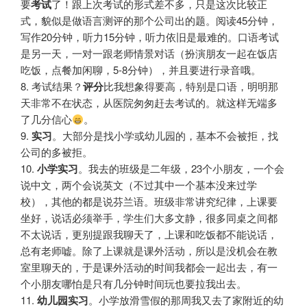
要
考试
了！跟上次考试的形式差不多，只是这次比较正
式，貌似是做语言测评的那个公司出的题。阅读45分钟，
写作20分钟，听力15分钟，听力依旧是最难的。口语考试
是另一天，一对一跟老师情景对话（扮演朋友一起在饭店
吃饭，点餐加闲聊，5-8分钟），并且要进行录音哦。
8. 考试结果？
评分
比我想象得要高，特别是口语，明明那
天非常不在状态，从医院匆匆赶去考试的。就这样无端多
了几分信心
。
9.
实习
。大部分是找小学或幼儿园的，基本不会被拒，找
公司的多被拒。
10.
小学实习
。我去的班级是二年级，23个小朋友，一个会
说中文，两个会说英文（不过其中一个基本没来过学
校），其他的都是说芬兰语。班级非常讲究纪律，上课要
坐好，说话必须举手，学生们大多文静，很多同桌之间都
不太说话，更别提跟我聊天了，上课和吃饭都不能说话，
总有老师嘘。除了上课就是课外活动，所以是没机会在教
室里聊天的，于是课外活动的时间我都会一起出去，有一
个小朋友哪怕是只有几分钟时间玩也要拉我出去。
11.
幼儿园实习
。小学放滑雪假的那周我又去了家附近的幼