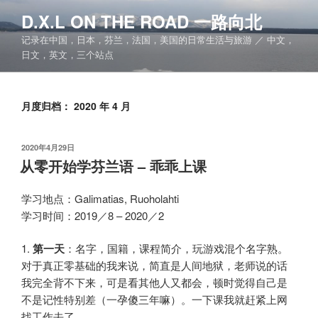
跳
D.X.L ON THE ROAD 一路向北
至
记录在中国，日本，芬兰，法国，美国的日常生活与旅游 ／ 中文，
内
日文，英文，三个站点
容
月度归档：
2020 年 4 月
发
2020年4月29日
布
从零开始学芬兰语 – 乖乖上课
于
学习地点：Galimatias, Ruoholahti
学习时间：2019／8 – 2020／2
1.
第一天
：名字，国籍，课程简介，玩游戏混个名字熟。
对于真正零基础的我来说，简直是人间地狱，老师说的话
我完全背不下来，可是看其他人又都会，顿时觉得自己是
不是记性特别差（一孕傻三年嘛）。一下课我就赶紧上网
找工作去了。