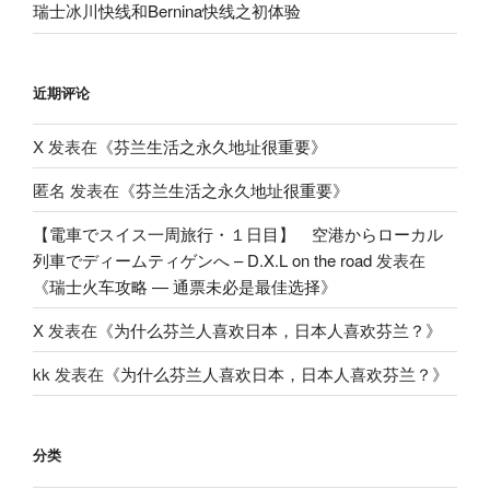
瑞士冰川快线和Bernina快线之初体验
近期评论
X
发表在《
芬兰生活之永久地址很重要
》
匿名
发表在《
芬兰生活之永久地址很重要
》
【電車でスイス一周旅行・１日目】 空港からローカル
列車でディームティゲンへ – D.X.L on the road
发表在
《
瑞士火车攻略 — 通票未必是最佳选择
》
X
发表在《
为什么芬兰人喜欢日本，日本人喜欢芬兰？
》
kk
发表在《
为什么芬兰人喜欢日本，日本人喜欢芬兰？
》
分类