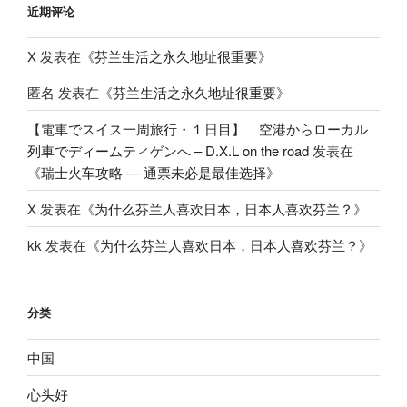
近期评论
X
发表在《
芬兰生活之永久地址很重要
》
匿名
发表在《
芬兰生活之永久地址很重要
》
【電車でスイス一周旅行・１日目】 空港からローカル
列車でディームティゲンへ – D.X.L on the road
发表在
《
瑞士火车攻略 — 通票未必是最佳选择
》
X
发表在《
为什么芬兰人喜欢日本，日本人喜欢芬兰？
》
kk
发表在《
为什么芬兰人喜欢日本，日本人喜欢芬兰？
》
分类
中国
心头好