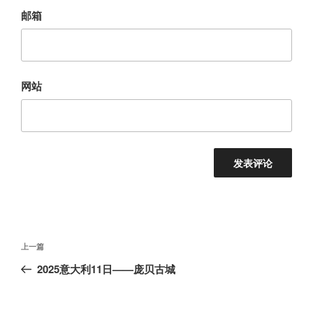
邮箱
网站
文
上
上一篇
章
一
2025意大利11日——庞贝古城
导
篇
航
文