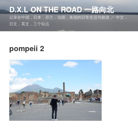
跳
D.X.L ON THE ROAD 一路向北
至
记录在中国，日本，芬兰，法国，美国的日常生活与旅游 ／ 中文，
内
日文，英文，三个站点
容
pompeii 2