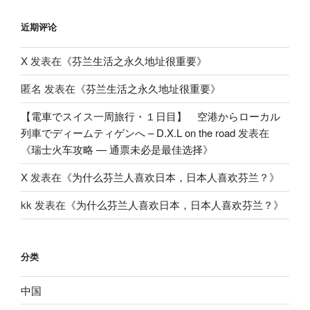
近期评论
X
发表在《
芬兰生活之永久地址很重要
》
匿名
发表在《
芬兰生活之永久地址很重要
》
【電車でスイス一周旅行・１日目】 空港からローカル
列車でディームティゲンへ – D.X.L on the road
发表在
《
瑞士火车攻略 — 通票未必是最佳选择
》
X
发表在《
为什么芬兰人喜欢日本，日本人喜欢芬兰？
》
kk
发表在《
为什么芬兰人喜欢日本，日本人喜欢芬兰？
》
分类
中国