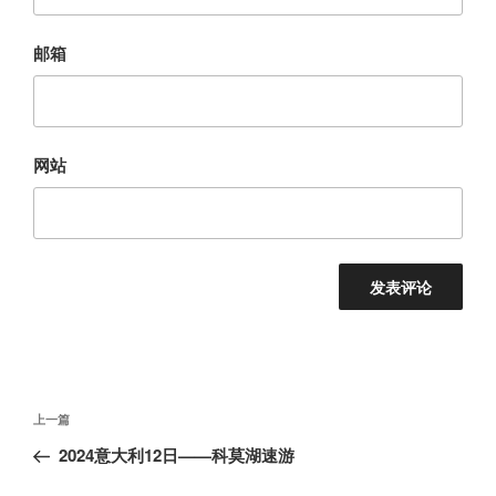
邮箱
网站
文
上
上一篇
章
一
2024意大利12日——科莫湖速游
导
篇