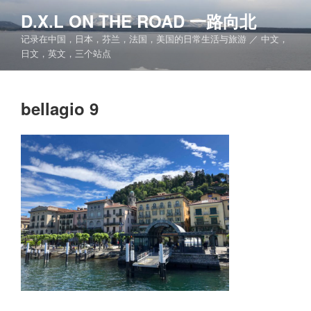
跳
D.X.L ON THE ROAD 一路向北
至
记录在中国，日本，芬兰，法国，美国的日常生活与旅游 ／ 中文，
内
日文，英文，三个站点
容
bellagio 9