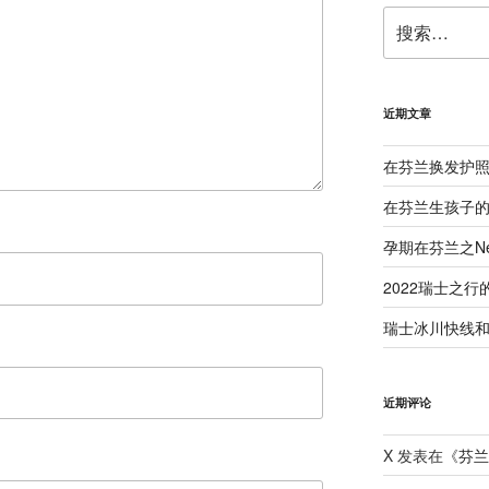
搜
索：
近期文章
在芬兰换发护
在芬兰生孩子
孕期在芬兰之Neu
2022瑞士之行
瑞士冰川快线和B
近期评论
X
发表在《
芬兰