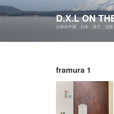
跳
至
D.X.L ON 
内
容
记录在中国，日本，芬兰，法国
framura 1