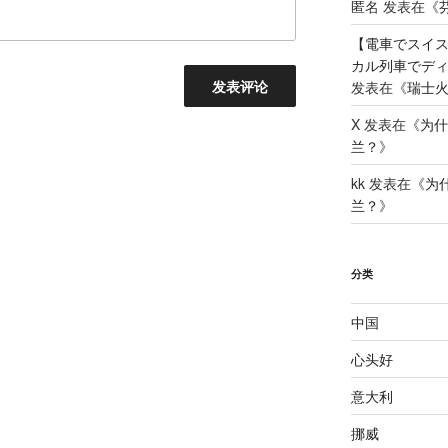
匿名
发表在《
【電車でスイ
カル列車でディームテ
发表在《
瑞士火
X
发表在《
为什
兰？
》
kk
发表在《
为
兰？
》
分类
中国
心头好
意大利
挪威