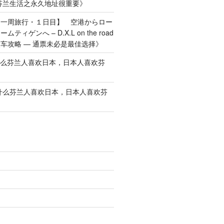
芬兰生活之永久地址很重要
》
ス一周旅行・１日目】 空港からロー
ィゲンへ – D.X.L on the road
车攻略 — 通票未必是最佳选择
》
么芬兰人喜欢日本，日本人喜欢芬
什么芬兰人喜欢日本，日本人喜欢芬