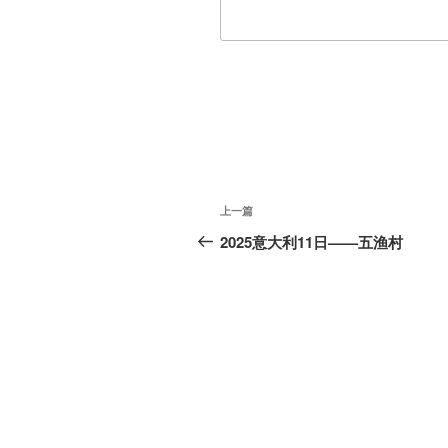
文
上
上一篇
章
一
2025意大利11日——五渔村
篇
导
文
航
章