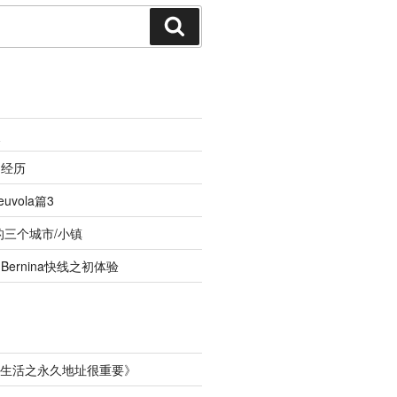
搜
索
照
的经历
vola篇3
的三个城市/小镇
ernina快线之初体验
生活之永久地址很重要
》