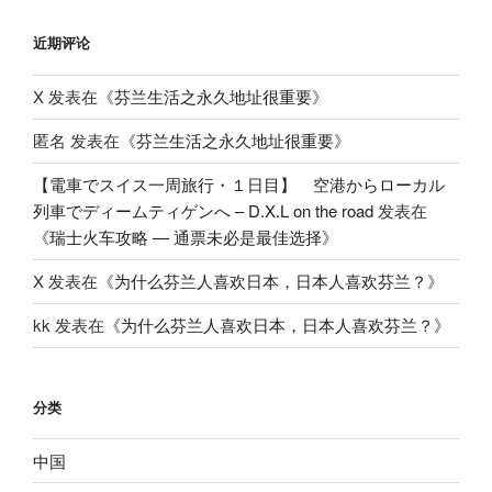
近期评论
X
发表在《
芬兰生活之永久地址很重要
》
匿名
发表在《
芬兰生活之永久地址很重要
》
【電車でスイス一周旅行・１日目】 空港からローカル
列車でディームティゲンへ – D.X.L on the road
发表在
《
瑞士火车攻略 — 通票未必是最佳选择
》
X
发表在《
为什么芬兰人喜欢日本，日本人喜欢芬兰？
》
kk
发表在《
为什么芬兰人喜欢日本，日本人喜欢芬兰？
》
分类
中国