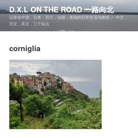
跳
D.X.L ON THE ROAD 一路向北
至
记录在中国，日本，芬兰，法国，美国的日常生活与旅游 ／ 中文，
内
日文，英文，三个站点
容
corniglia