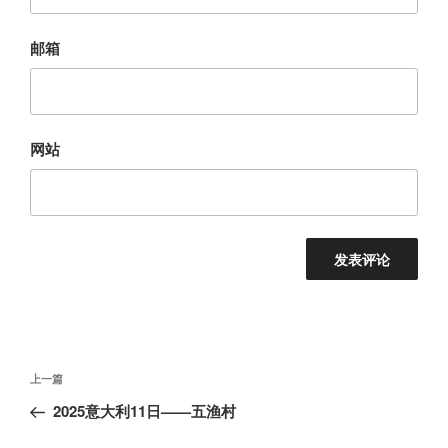
邮箱
网站
文
上
上一篇
章
一
2025意大利11日——五渔村
导
篇